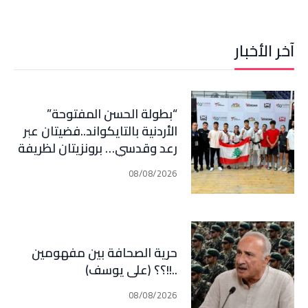
آخر الأخبار
“بطولة الحسن المفتوحة”
الأردنية بالتايكواند..فضيتان عبر
رعد وقدسي… برونزيتان لظريفة
وأبي هيلا
08/08/2026
حرية الصحافة بين مفهومين
..!!؟؟ (علي يوسف)
08/08/2026