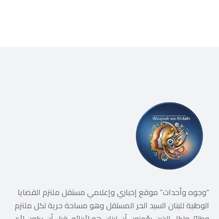
“وجوه وأحداث” موقع إخباري وإعلامي مستقل ملتزم القضايا
الوطنية للبنان السيد الحر المستقل وهو مساحة حرية لكل ملتزم
وطنيًا، ولكل الذين يؤمنون أن لبنان هو لأبنائه، قبل أن يكون لأي