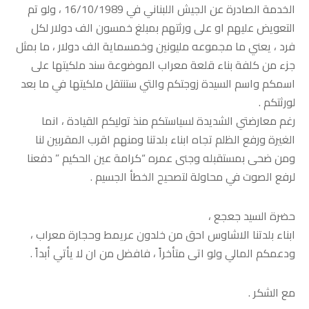
الخدمة الصادرة عن الجيش اللبناني في 16/10/1989 ، ولو تم
التعويض عليهم او على ورثتهم بمبلغ خمسون الف دولار لكل
فرد ، يعني ما مجموعه مليونين وخمسماية الف دولار ، ما بمثل
جزء من كلفة بناء قلعة معراب الموضوعة سند ملكيتها على
اسمكم واسم السيدة زوجتكم والتي ستنتقل ملكيتها في ما بعد
لورثتكم .
رغم معارضتي الشديدة لسياستكم منذ توليكم القيادة ، انما
الغيرة ورفع الظلم تجاه ابناء بلدتنا ومنهم اقرب المقربين لنا
ومن ضحى بمستقبله وجنى عمره “كرامة عين الحكيم ” دفعنا
لرفع الصوت في محاولة لتصحيح الخطأ الجسيم .
حضرة السيد جعجع ،
ابناء بلدتنا الاشاوس احق من خلدون عريمط وحجارة معراب ،
ودعمكم المالي ولو اتى متأخراً ، فافضل من ان لا يأتي أبداً .
مع الشكر .