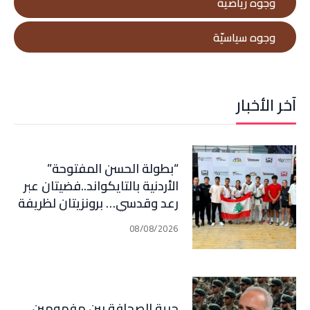
وجوه رياضيّة
وجوه سياسيّة
آخر الأخبار
“بطولة الحسن المفتوحة”
الأردنية بالتايكواند..فضيتان عبر
رعد وقدسي… برونزيتان لظريفة
وأبي هيلا
08/08/2026
حرية الصحافة بين مفهومين