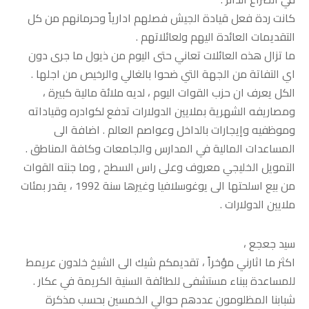
كانت ردة فعل قيادة الجيش فصلهم ادارياً وحرمانهم من كل
التقديمات العائدة اليهم ولعائلاتهم .
ما تزال هذه العائلات تعاني حتى اليوم من ذيول ما جرى دون
اي التفاتة من الجهة التي ضحوا بالغالي والرخيص من اجلها .
الكل يعرف ان حزب القوات اليوم ، لديه ملائة مالية كبيرة ،
ومصاريفه الشهرية بملايين الدولارات تدفع لكوادره وقياداته
وموظفيه وإيجارات بالداخل وعواصم العالم . اضافة الى
المساعدات المالية في المدارس والجامعات وكافة المناطق .
التمويل الخليجي معروف وعلى راس السطح , وما جنته القوات
من بيع اسلحتها الى يوغوسلافيا وغيرها سنة 1992 ، يقدر بمئات
ملايين الدولارات .
سيد جعجع ،
اكثر ما اثارني مؤخراً ، تقديمكم شيك الى الشيخ خلدون عريمط
للمساعدة ببناء مستشفى للطائفة السنية الكريمة في عكار .
شبابنا المظلومون عددهم حوالي الخمسين بحسب مذكرة