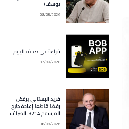
يوسف)
08/08/2026
قراءة في صحف اليوم
07/08/2026
فريد البستاني يرفض
رفضاً قاطعاً إعادة طرح
المرسوم 3214: الضرائب
الجديدة تعرقل التعافي
06/08/2026
الاقتصادي وتناقض