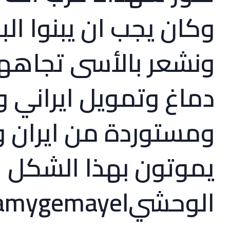
وكان يجب ان يبنوا الب
ونشعر بالأسى تجاه
دماغ وتمويل ايراني و
ومستوردة من ايران ول
يموتون بهذا الشكل
الوحشي‎@samygemayel