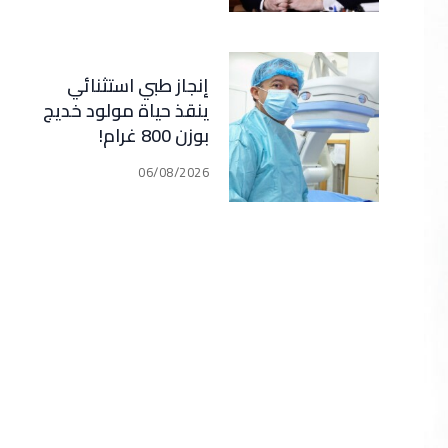
مبدأ الشراكة
إنجاز طبي استثنائي
ينقذ حياة مولود خديج
بوزن 800 غرام!
06/08/2026