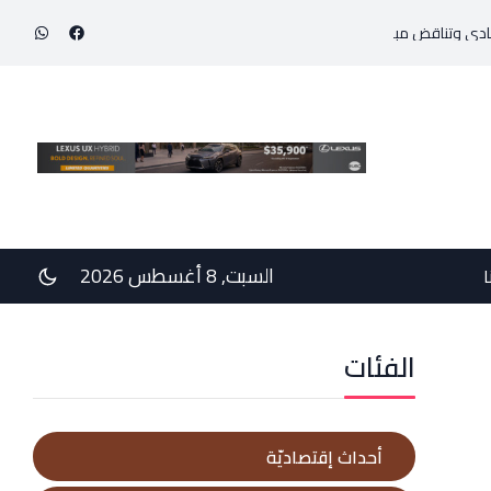
إنجاز طبي استثنائي ينقذ حياة مولود خديج بوزن 800 غرام!
السبت, 8 أغسطس 2026
ا
الفئات
أحداث إقتصاديّة