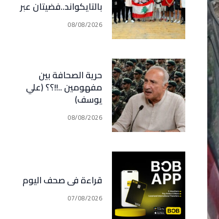
بالتايكواند..فضيتان عبر
رعد وقدسي… برونزيتان
08/08/2026
لظريفة وأبي هيلا
حرية الصحافة بين
مفهومين ..!!؟؟ (علي
يوسف)
08/08/2026
قراءة في صحف اليوم
07/08/2026