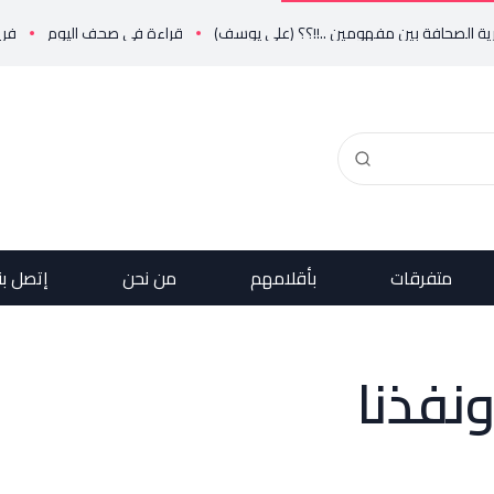
ن مفهومين ..!!؟؟ (علي يوسف)
قراءة في صحف اليوم
فريد البستاني يرفض رفضاً قاطعاً إعادة ط
متفرقات
بأقلامهم
من نحن
إتصل بن
نفذنا