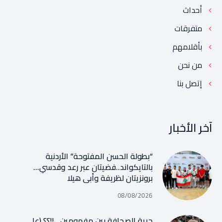
أحداث
متفرقات
بأقلامهم
من نحن
إتصل بنا
آخر الأخبار
“بطولة الحسن المفتوحة” الأردنية
بالتايكواند..فضيتان عبر رعد وقدسي…
برونزيتان لظريفة وأبي هيلا
08/08/2026
حرية الصحافة بين مفهومين ..!!؟؟ (علي