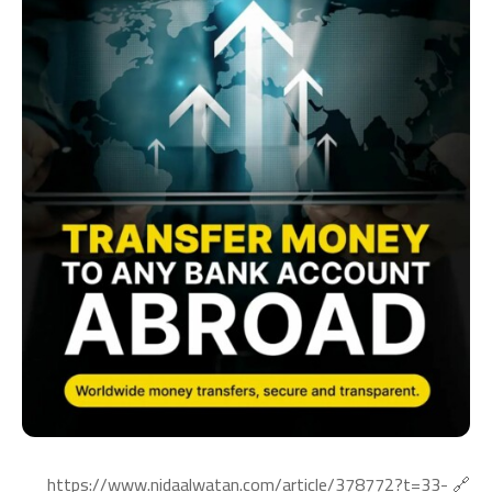
🔗 https://www.nidaalwatan.com/article/378772?t=33-