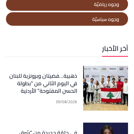
وجوه رياضيّة
وجوه سياسيّة
آخر الأخبار
ذهبية…فضيتان وبرونزية للبنان
في اليوم الثاني من “بطولة
الحسن المفتوحة” الأردنية
بالتايكواندو
09/08/2026
في حلقة جديدة من “شرق