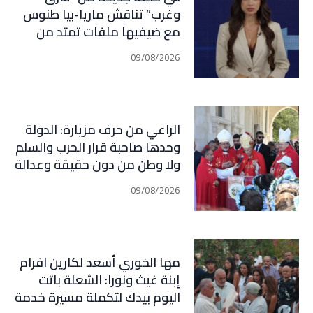
وغرب” تناقش ماريا-بيا طنوس
مع ضيفيها ملفات تمتد من
لبنان وإيران إلى إسبانيا
09/08/2026
والمغرب: مفاوضات، صراع نفوذ،
ومعركة مضائق مفتوحة على
المفاجآت
الراعي من حرف مزيارة: الدولة
وحدها صاحبة قرار الحرب والسلم
ولا وطن من دون حقيقة وعدالة
ومحاسبة
09/08/2026
مها الخوري أسعد لكارين افرام
إبنة غيث ونورا: الشعلة باتت
اليوم بيدك لتكملة مسيرة خدمة