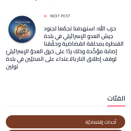
NEXT POST
حزب الله: استهدفنا تجمّعا لجنود
جيش العدو الإسرائيلي في بلدة
القنطرة بمحلقة انقضاضية وحقّقنا
إصابة مؤكّدة وذلك ردّا على خرق العدوّ الإسرائيليّ
لوقف إطلاق النار بالاعتداء على المدنيّين في بلدة
تولين
الفئات
أحداث إقتصاديّة