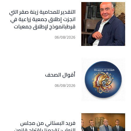
إسرائيل على ضرب كل تهديد من
جهة أخرى، يضعان الوضع أمام
التقدير للمحامية زينة صقر التي
احتمال تفجّر التصعيد
انجزت إطلاق جمعية زراعية في
قرطبانموذج لإطلاق جمعيات
معنية بكل المجالات في كل
06/08/2026
القرى و البلدات في جبيل (فارس
سعيد)
أقوال الصحف
06/08/2026
فريد البستاني من مجلس
النواب: تقدمنا باقتراح قانون