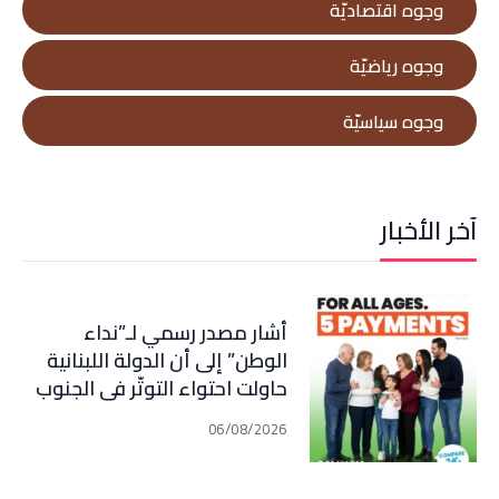
وجوه اقتصاديّة
وجوه رياضيّة
وجوه سياسيّة
آخر الأخبار
أشار مصدر رسمي لـ”نداء
الوطن” إلى أن الدولة اللبنانية
حاولت احتواء التوتّر في الجنوب
عبر إجراء سلسلة اتصالات
06/08/2026
دبلوماسية وأمنية، لكن عدم
تعاون “الحزب” من جهة، وإصرار