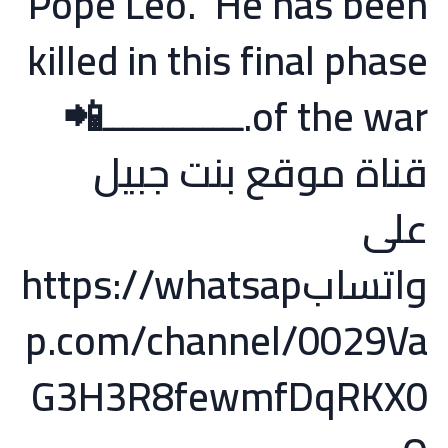
Pope Leo.” He has been
killed in this final phase
of the war.ــــــــــــــ📲
قناة موقع بنت جبيل
على
واتسابhttps://whatsap
p.com/channel/0029Va
G3H3R8fewmfDqRKX0