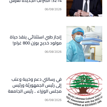
3214: الضرائب الجديدة تعرقل
التعافي الاقتصادي وتناقض
06/08/2026
مبدأ الشراكة
إنجاز طبي استثنائي ينقذ حياة
مولود خديج بوزن 800 غرام!
06/08/2026
في رسالتي دعم وخيبة وعتب
إلى رئيس الجمهوريّة ورئيس
مجلس الوزراء .. رئيس الجامعة
اللبنانية الثقافيّة في العالم
06/08/2026
(WLCU) يؤكد دعم الدّولة