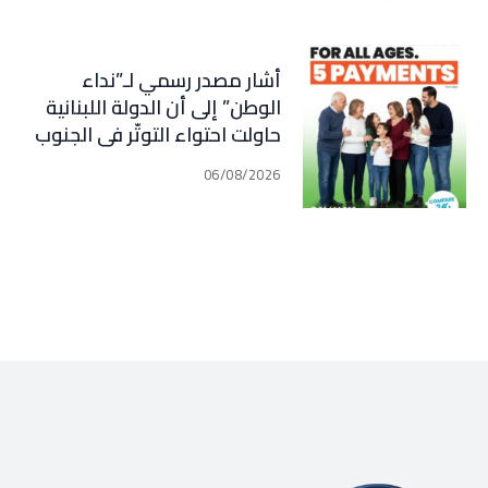
أشار مصدر رسمي لـ”نداء
الوطن” إلى أن الدولة اللبنانية
حاولت احتواء التوتّر في الجنوب
عبر إجراء سلسلة اتصالات
06/08/2026
دبلوماسية وأمنية، لكن عدم
تعاون “الحزب” من جهة، وإصرار
إسرائيل على ضرب كل تهديد من
جهة أخرى، يضعان الوضع أمام
احتمال تفجّر التصعيد