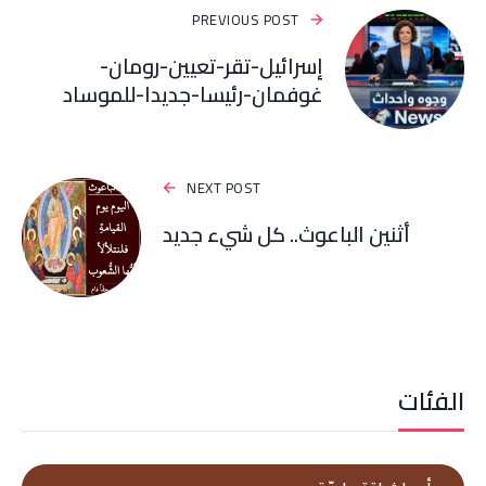
PREVIOUS POST
إسرائيل-تقر-تعيين-رومان-
غوفمان-رئيسا-جديدا-للموساد
NEXT POST
أثنين الباعوث.. كل شيء جديد
الفئات