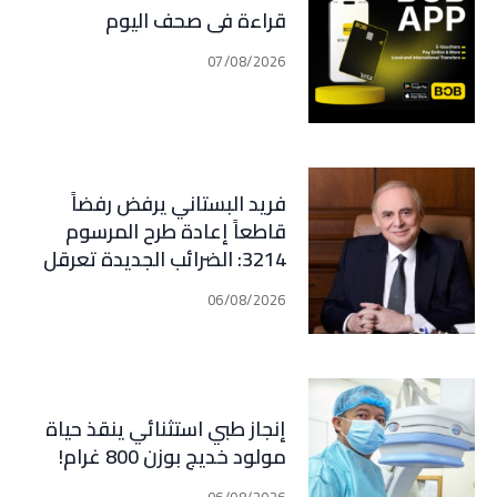
قراءة في صحف اليوم
07/08/2026
فريد البستاني يرفض رفضاً
قاطعاً إعادة طرح المرسوم
3214: الضرائب الجديدة تعرقل
التعافي الاقتصادي وتناقض
06/08/2026
مبدأ الشراكة
إنجاز طبي استثنائي ينقذ حياة
مولود خديج بوزن 800 غرام!
06/08/2026