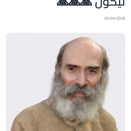
ليكون 🙏🙏🙏
03/04/2026