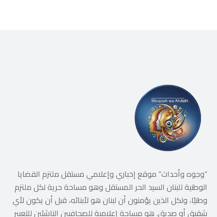
“وجوه وأحداث” موقع إخباري وإعلامي مستقل ملتزم القضايا
الوطنية للبنان السيد الحر المستقل وهو مساحة حرية لكل ملتزم
وطنيًا، ولكل الذين يؤمنون أن لبنان هو لأبنائه، قبل أن يكون لأي
شقيق أو صديق. هو مساحة إعلامية للصحافيين الناشئين للتعبير