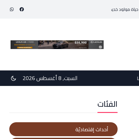
يج بوزن 800 غرام!
في رسالتي دعم وخيبة وعتب إلى رئيس الجمهوريّة ورئيس مجلس الوز
السبت, 8 أغسطس 2026
ا
الفئات
أحداث إقتصاديّة