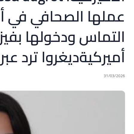
عملها الصحافي في أ
التماس ودخولها بفيز
أميركيةديغروا ترد عبر x:
31/03/2026