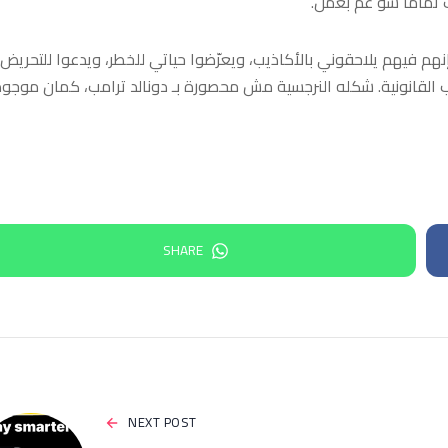
 تمامًا شو عم بعمل.
ا إنهم فيهم يلاحقوني بالأكاذيب، ويعرّضوا حياتي للخطر، ويدعوا للتحريض
ب القانونية. شكله النرجسية مش محصورة بـ دونالد ترامب، كمان موجو
SHARE
NEXT POST