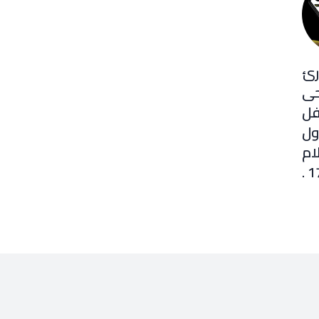
رئ
حى
فل
ول
ام