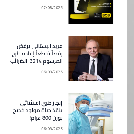
07/08/2026
فريد البستاني يرفض
رفضاً قاطعاً إعادة طرح
المرسوم 3214: الضرائب
الجديدة تعرقل التعافي
06/08/2026
الاقتصادي وتناقض
مبدأ الشراكة
إنجاز طبي استثنائي
ينقذ حياة مولود خديج
بوزن 800 غرام!
06/08/2026