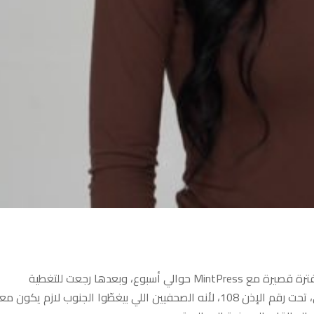
أنا جيت على لبنان كصحفية فريلانسر. بتاني يوم إلي بالبلد، اشتغلت لفترة قصيرة مع MintPress حوالي أسبوع، وبعدها رجعت للتغطية
المستقلة. قبل ما أعبر صيدا، أخدت إذن من مخابرات الجيش اللبناني، تحت رقم الإذن 108، لأنه الصحفيين اللي بيغطّوا الجنوب لازم ي