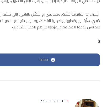
جيت لأغطّي الجرائم المرتكبة بحق لبنان. بعرف ليش أنا هون، وبعرف
الإجراءات القانونية بلّشت، ومحاميّي رح يتكفّل بالباقي. اللي فكّرو
ضدي، هلّق رح يضطروا يواجهوا القضاء، وما رح يفلتوا من العواق
عند ناس بيدّعوا الصحافة وبيعرّضوا غيرهم للخطر بالأكاذيب.
h
SHARE
PREVIOUS POST