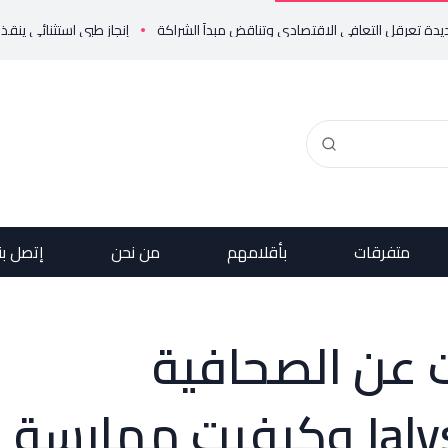
إنجاز طبي استثنائي ينقذ حياة مولود خد
متفرقات
بأقلامهم
من نحن
إتصل بن
 عن الصحافية
الاميركية. Jalyssa dugrot وكيفيت ممارسة