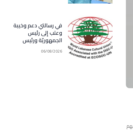
في رسالتي دعم وخيبة
وعتب إلى رئيس
الجمهوريّة ورئيس
مجلس الوزراء .. رئيس
06/08/2026
الجامعة اللبنانية
الثقافيّة في العالم
(WLCU) يؤكد دعم
الدّولة
كون معهم