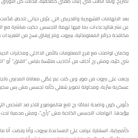
تصريح. ولما انطلب مني إثبات صفتي كصحفية، قدّمت كل الأوراق و
عن نشر هالإدعاءات، بما فيها تهمة التجسس. حكيت مباشرة مع ال
مكافحة جرائم المعلوماتية، ببيروت. وتم إرفاق نسخ من التغريدات 
وكمان تواصلت مع فرع المعلومات بالأمن الداخلي ومخابرات الجيش
شي خبّيه، ومش رح أخاف من أكاذيب متلبّسة بلباس “القلق” أو “الت
رجعت على بيروت من صور، وين كنت عم غطّي معاناة المدنيين بالجن
عسكرية سرّية، ومحاولة تصوير شغلي كأنه تجسس مش بس سخيفة، 
خلّوني كون واضحة تمامًا: رح تابع هالموضوع للآخر ضد الشخص الل
بيؤيدها. اتهامات التجسس الكاذبة مش “رأي”، ومش محمية تحت ستار
كأميركية، السفارة عرضت عليّ المساعدة ببيروت، وأنا رفضت. أنا ما