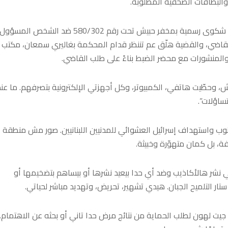
البطاقات الصحفية المطلوبة.
بعد الاتهامات التشهيرية والتحريض اللي عرّض حياتي للخطر، قدّمت شكوى رسمية بمخفر حبيش تحت رقم 580/302 ضد الشخص المسؤول
قاضي، والقضية هلّق عم تننظر قدام المحكمة بغاليري سمعان، مكتب
والمنشورات مع محضر الضبط بناءً على طلب القاضي.
، وحطّيت هاتفي، الكمبيوتر، وكل أجهزتي الإلكترونية بتصرفهم. ما عن
ساؤلات”.
وب واستهداف إسرائيل العشوائي للمدنيين اللبنانيين. صور مش منطقة
بل كمان متهوّرة وخبيثة.
ي نشر هالأكاذيب وضد أي حدا بيعيد نشرها أو بيساهم بتضخيمها أو
 التلميح الجبان. هيدي تشهير، تحريض، وتهديد مباشر لحياتي.
 جيت لهون لطلب الحماية من نتائج مرض حدا تاني أو بحثه عن الاهتمام. أ