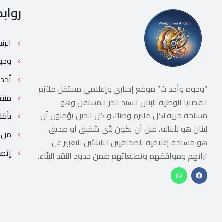
رواب
الرئ
وجو
أحد
“وجوه وأحداث” موقع إخباري وإعلامي مستقل ملتزم
متف
القضايا الوطنية للبنان السيد الحر المستقل وهو
مساحة حرية لكل ملتزم وطنيًا، ولكل الذين يؤمنون أن
بأقل
لبنان هو لأبنائه، قبل أن يكون لأي شقيق أو صديق.
من 
هو مساحة إعلامية للصحافيين الناشئين للتعبير عن
إتصل
آرائهم ومواقفهم وتطلعاتهم ضمن حدود النقد البنّاء.