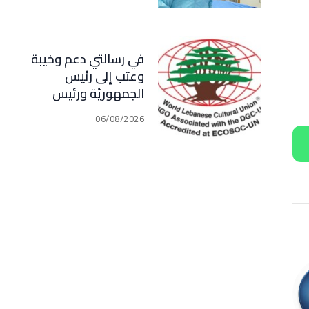
في رسالتي دعم وخيبة
وعتب إلى رئيس
الجمهوريّة ورئيس
مجلس الوزراء .. رئيس
06/08/2026
الجامعة اللبنانية
الثقافيّة في العالم
(WLCU) يؤكد دعم
الدّولة