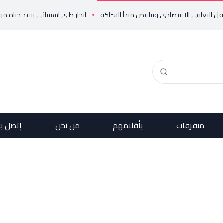
إنجاز طبي استثنائي ينقذ حياة مولود خديج بوزن
متفرقات
بأقلامهم
من نحن
إتصل بن