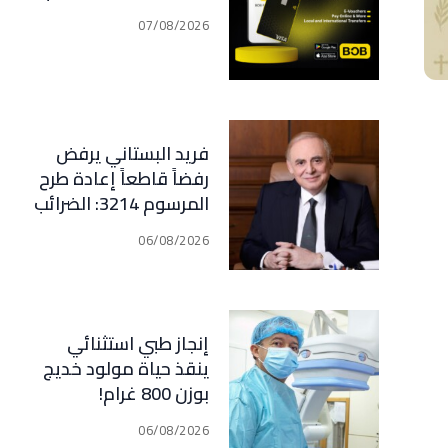
07/08/2026
فريد البستاني يرفض
رفضاً قاطعاً إعادة طرح
المرسوم 3214: الضرائب
الجديدة تعرقل التعافي
06/08/2026
الاقتصادي وتناقض
مبدأ الشراكة
إنجاز طبي استثنائي
ينقذ حياة مولود خديج
بوزن 800 غرام!
06/08/2026