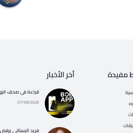
ط مفيدة
آخر الأخبار
قراءة في صحف اليو
يسية
07/08/2026
ه
اث
رقات
فريد البستاني يرفض ر