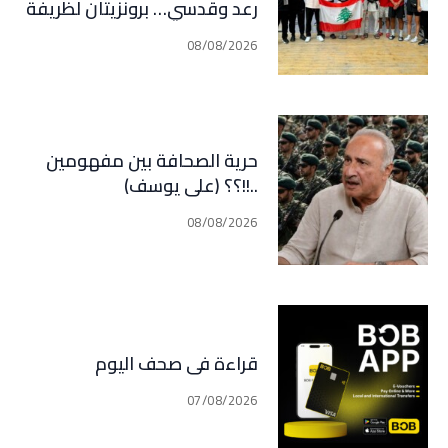
رعد وقدسي… برونزيتان لظريفة
وأبي هيلا
08/08/2026
حرية الصحافة بين مفهومين
..!!؟؟ (علي يوسف)
08/08/2026
قراءة في صحف اليوم
07/08/2026