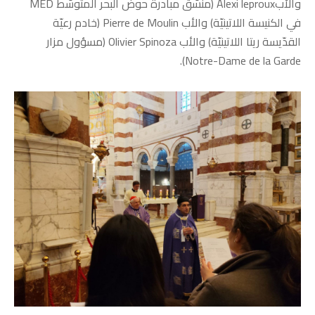
والأبAlexi leproux (منسّق مبادرة حوض البحر المتوسّط MED
في الكنيسة اللاتينيّة) والأب Pierre de Moulin (خادم رعيّة
القدّيسة ريتا اللاتينيّة) والأب Olivier Spinoza (مسؤول مزار
Notre-Dame de la Garde).