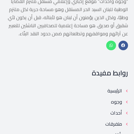
“وجوه وأحداث” موقع إخباري وإعلامي مستقل ملتزم القضايا
الوطنية للبنان السيد الحر المستقل وهو مساحة حرية لكل ملتزم
وطنيًا، ولكل الذين يؤمنون أن لبنان هو لأبنائه، قبل أن يكون لأي
شقيق أو صديق. هو مساحة إعلامية للصحافيين الناشئين للتعبير
عن آرائهم ومواقفهم وتطلعاتهم ضمن حدود النقد البنّاء.
روابط مفيدة
الرئيسية
وجوه
أحداث
متفرقات