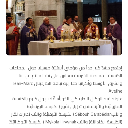
إجتمع حشدٌ كبير جداً من مؤمني أبرشيّة مرسيليا حول الجماعات
الكنسيّة المسيحيّة الشرقيّة بقدّاسٍ على نيّة السلام في لبنان
والشرق الأوسط وأكرانيا دعا إليه نيافة الكاردينال Jean-Marc
Aveline
عاونه فيه الوكيل البطريركي الخورأُسقُف پـول كـرم (الكنيسة
المارونيّة) والأرشمندريت إيلي نمّور (الكنيسة البيزنطيّة)
والأبSébouh Garabédian (الكنيسة الأرمنيّة) والأب نصرات نجّار
(الكنيسة الكلدانيّة) والأب Mykola Hryvnak (الكنيسة الأوكرانيّة)