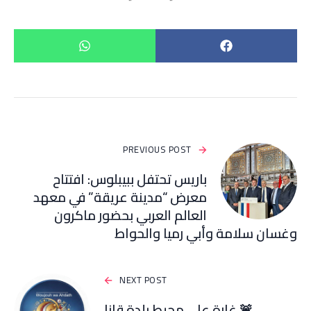
PREVIOUS POST
باريس تحتفل ببيبلوس: افتتاح
معرض “مدينة عريقة” في معهد
العالم العربي بحضور ماكرون
وغسان سلامة وأبي رميا والحواط
NEXT POST
🚨 غارة على محيط بلدة قانا