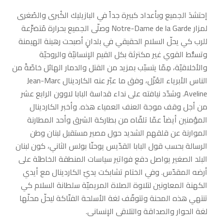
إحتشدَ الجميع وبأعداد كبيرة جداً في البازيليك الكُبرى والصُغرى
لمزار Notre-Dame de la Garde وصلّى الجميع بحرارة مُتضرِّعة
للرب كي يحلّ السلام الحقيقي في بلدانٍ أصبحت رهينة الهيمنة
وتسلُّط القوي غير مكترثة بكل القيم الإنسانيّة والروحيّة
والأخلاقيّة، مِمّا يتسبّب بمزيد من القتل والدمار الهائل خاصّةً من
الناس الأبرياء العُزّل، وفق ما عبّر عنه الكاردينال Jean-Marc
Aveline. وشدّد نيافته على نداء قداسة البابا لاوون الرابع عشر
من أجل وقف موجة العنف العمياء هذه. وأخبر الكاردينال
المؤمنين أيضاً عمّا تلقّاه من بطاركة الشرق وأحد المطارنة
الموارنة عن قلقهم الشديد حول مصير مستقبل لبنان وطن
الرسالة بحسب قول البابا القدّيس يوحنّا بولس الثاني، كون لبنان
البلد الصغير يواصل دفع فواتير سياسات المنطقة الخاطئة على
أرضه المقدّس. وفي الختام تشابكت يديّ الكاردينال مع أيدي
الكهنة المعاونين لتلاوة الصلاة المريميّة سلطانة السلام كي
تنتهي هذه المحنة وتتوقّف لغة الأسلحة الفتّاكة ليحلّ محلّها
لغة الحوار والصداقة والتلاقي الإنساني.