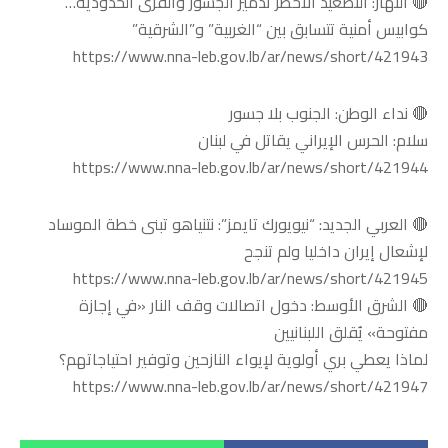
🔴 النهار: التصعيد الأخطر تدمير الجسور والقرى الحدودية…
كوابيس أمنية تتسابق بين “الغربية” و”الشرقية”
https://www.nna-leb.gov.lb/ar/news/short/421943
🔴 نداء الوطن: الجنوب بلا جسور
سلام: الحرس الإيراني يقاتل في لبنان
https://www.nna-leb.gov.lb/ar/news/short/421944
🔴 العربي الجديد: “نيويورك تايمز”: نتنياهو تبنى خطة الموساد
لإشعال إيران داخليا ولم تنجح
https://www.nna-leb.gov.lb/ar/news/short/421945
🔴 الشرق الأوسط: دخول اتصالات وقف النار «في إجازة
مفتوحة» يُقلق اللبنانيين
لماذا يعطي بري أولوية لإيواء النازحين وتوفير احتياجاتهم؟
https://www.nna-leb.gov.lb/ar/news/short/421947