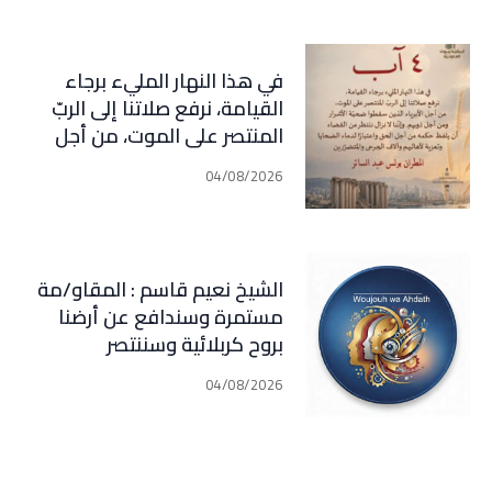
في هذا النهار المليء برجاء
القيامة، نرفع صلاتنا إلى الربّ
المنتصر على الموت، من أجل
الأبرياء الذين سقطوا ضحيّة
04/08/2026
الأشرار ومن أجل ذويهم. وإننا لا
نزال ننتظر من القضاء أن يلفظ
حكمه من أجل الحق واعتبارًا
لدماء الضحايا وتعزية لأهاليهم
الشيخ نعيم قاسم : المقاو/مة
وآلاف الجرحى
مستمرة وسندافع عن أرضنا
والمتضررين(المطران بولس عبد
بروح كربلائية وسننتصر
الساتر)
04/08/2026