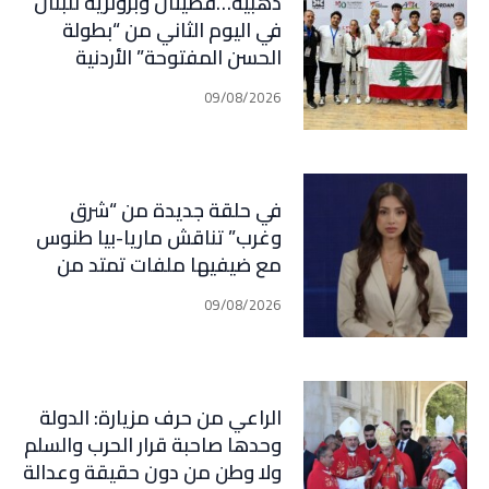
ذهبية…فضيتان وبرونزية للبنان
في اليوم الثاني من “بطولة
الحسن المفتوحة” الأردنية
بالتايكواندو
09/08/2026
في حلقة جديدة من “شرق
وغرب” تناقش ماريا-بيا طنوس
مع ضيفيها ملفات تمتد من
لبنان وإيران إلى إسبانيا
09/08/2026
والمغرب: مفاوضات، صراع نفوذ،
ومعركة مضائق مفتوحة على
المفاجآت
الراعي من حرف مزيارة: الدولة
وحدها صاحبة قرار الحرب والسلم
ولا وطن من دون حقيقة وعدالة