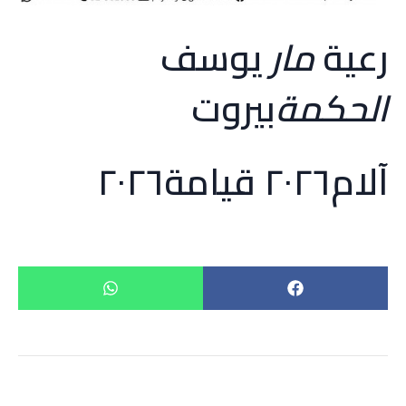
رعية
مار
يوسف
الحكمة
بيروت
آلام٢٠٢٦ قيامة٢٠٢٦