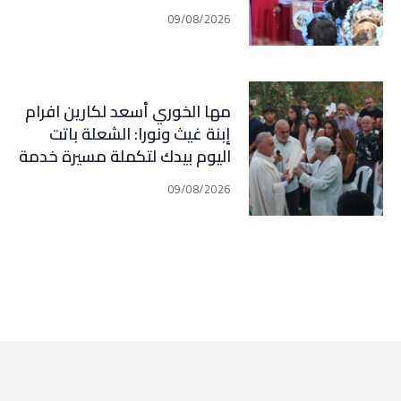
ومحاسبة
09/08/2026
مها الخوري أسعد لكارين افرام
إبنة غيث ونورا: الشعلة باتت
اليوم بيدك لتكملة مسيرة خدمة
الوطن وأهلنا في قرطبا وبلاد
09/08/2026
جبيل