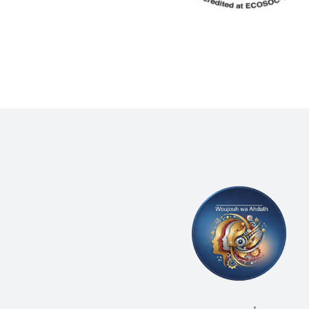
(WLCU) يؤكد دعم الدّولة