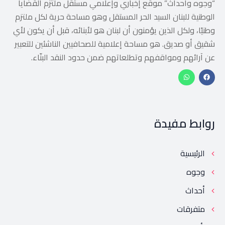
“وجوه وأحداث” موقع إخباري وإعلامي مستقل ملتزم القضايا
الوطنية للبنان السيد الحر المستقل وهو مساحة حرية لكل ملتزم
وطنيًا، ولكل الذين يؤمنون أن لبنان هو لأبنائه، قبل أن يكون لأي
شقيق أو صديق. هو مساحة إعلامية للصحافيين الناشئين للتعبير
عن آرائهم ومواقفهم وتطلعاتهم ضمن حدود النقد البنّاء.
روابط مفيدة
الرئيسية
وجوه
أحداث
متفرقات