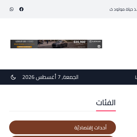
د خديج بوزن 800 غرام!
في رسالتي دعم وخيبة وعتب إلى رئيس الجمهوريّة ورئيس مجلس 
الجمعة, 7 أغسطس 2026
ا
الفئات
أحداث إقتصاديّة