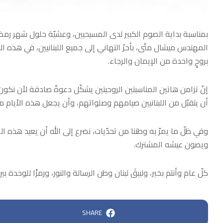
بمناسبة بداية الصوم الكبير لدى المسيحيين، وعشيّة حلول شهر رمض
المهندس ميشال متّى، بأحرّ التهاني إلى جميع اللبنانيين، في هذه ال
بروحٍ واحدة من الإيمان والرجاء.
إنّ تزامن هاتين المناسبتين الروحيتين يشكّل دعوةً صادقة لأن نكون 
أن يتقبّل من اللبنانيين صيامهم وصلواتهم، وأن يجعل هذه الأيام محط
وفي ظلّ ما يمرّ به وطننا من تحدّيات، نضرع إلى الله أن يعيد هذه ال
ويصون عيشه المشترك.
كلّ عام وأنتم بخير، وليبقَ لبنان وطن الرسالة والنور، ورمزًا للوحدة بين
SHARE