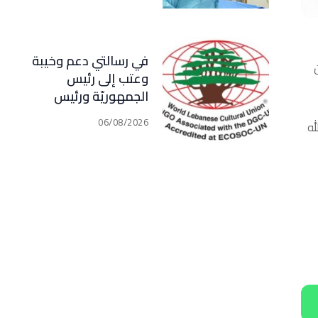
في رسالتي دعم وخيبة
وعتب إلى رئيس
الجمهوريّة ورئيس
مجلس الوزراء .. رئيس
06/08/2026
له
الجامعة اللبنانية
الثقافيّة في العالم
(WLCU) يؤكد دعم
الدّولة