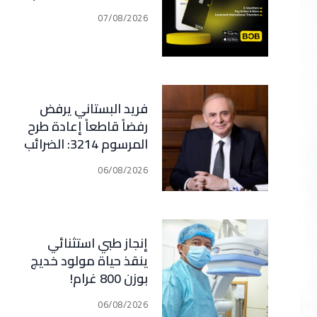
07/08/2026
فريد البستاني يرفض
رفضاً قاطعاً إعادة طرح
المرسوم 3214: الضرائب
الجديدة تعرقل التعافي
06/08/2026
الاقتصادي وتناقض
مبدأ الشراكة
إنجاز طبي استثنائي
ينقذ حياة مولود خديج
بوزن 800 غرام!
06/08/2026