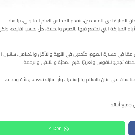
ان المبارك لدى المسلمين، يتقدّم المجلس العام الماروني، برئاسة
أيام المباركة التي نجتمع فيها بالصوم والصلاة، كلٌّ بحسب تقليده، ولكن
معًا في مسيرة الصوم، متّحدين في التوبة والتأمّل والتضامن، سائلين ال
ةَ تجديدٍ للنفوس وتعزيزًا لقيم المحبّة والتلاقي والرحمة.
مناسبات على لبنان بالسلام والإستقرار، وأن يبارك شعبه، ويثبّت وحدته،
 جميع أبنائه.
SHARE