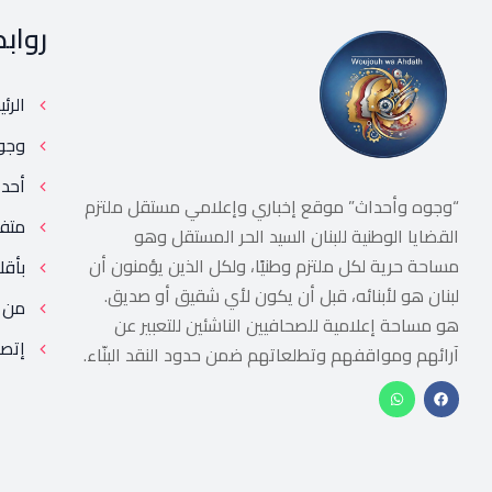
رواب
الرئ
وجو
أحد
“وجوه وأحداث” موقع إخباري وإعلامي مستقل ملتزم
متف
القضايا الوطنية للبنان السيد الحر المستقل وهو
مساحة حرية لكل ملتزم وطنيًا، ولكل الذين يؤمنون أن
بأقل
لبنان هو لأبنائه، قبل أن يكون لأي شقيق أو صديق.
من 
هو مساحة إعلامية للصحافيين الناشئين للتعبير عن
إتصل
آرائهم ومواقفهم وتطلعاتهم ضمن حدود النقد البنّاء.