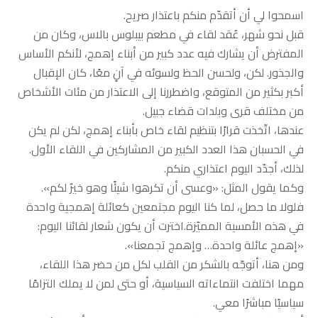
اسمحوا لي أن أتقدّم منكم باعتذار صريح.
قبل نحو شهر، عُقد لقاء في مطعم بيبلوس بالاس، وكان من
المفترض أن يشارك فيه عدد كبير من أبناء إهمج، لأنكم الأساس
والجذور. لكن، ولحسن الحظ ولسوئه في آنٍ معًا، كان الإقبال
أكبر بكثير من المتوقع، واضطررنا إلى الاعتذار من مئات الأشخاص
من مختلف قرى وبلدات قضاء جبيل.
عندها، اتّخذت قرارًا بتنظيم لقاء خاص بأبناء إهمج، لكن لم يكن
في الحسبان هذا العدد الكبير من المشاركين في اللقاء الأول.
لذلك، أجدّد اليوم اعتذاري منكم.
وكما يقول المثل: «وعسى أن تكرهوا شيئًا وهو خيرٌ لكم».
فلولا ما حصل، لما كنا اليوم مجتمعين كعائلة إهمجية واحدة
في هذه الأمسية المميّزة.اخترت أن يكون شعار لقائنا اليوم:
«إهمج عائلة واحدة… وإهمج تجمعنا».
ومن هنا، أتوجّه بالشكر من القلب لكل من حضر هذا اللقاء،
مهما اختلفت انتماءاته السياسية، أو حتى لمن لا يملك التزامًا
سياسيًا مباشرًا معي.