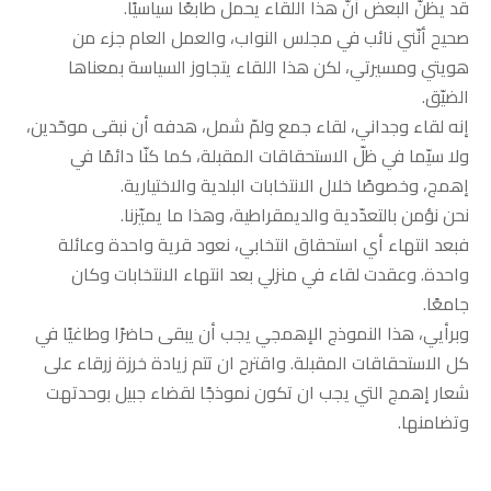
قد يظنّ البعض أنّ هذا اللقاء يحمل طابعًا سياسيًا.
صحيح أنّني نائب في مجلس النواب، والعمل العام جزء من
هويتي ومسيرتي، لكن هذا اللقاء يتجاوز السياسة بمعناها
الضيّق.
إنه لقاء وجداني، لقاء جمع ولمّ شمل، هدفه أن نبقى موحّدين،
ولا سيّما في ظلّ الاستحقاقات المقبلة، كما كنّا دائمًا في
إهمج، وخصوصًا خلال الانتخابات البلدية والاختيارية.
نحن نؤمن بالتعدّدية والديمقراطية، وهذا ما يميّزنا.
فبعد انتهاء أي استحقاق انتخابي، نعود قرية واحدة وعائلة
واحدة. وعقدت لقاء في منزلي بعد انتهاء الانتخابات وكان
جامعًا.
وبرأيي، هذا النموذج الإهمجي يجب أن يبقى حاضرًا وطاغيًا في
كل الاستحقاقات المقبلة. واقترح ان تتم زيادة خرزة زرقاء على
شعار إهمج التي يجب ان تكون نموذجًا لقضاء جبيل بوحدتهت
وتضامنها.