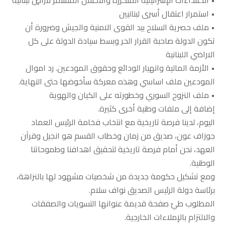
• استمرار اعتقال أسرى لبنانيين
• ملف حصرية السلاح بيد القوى الامنية والجيش وضرورة أن
تكون الدولة صاحبة القرار الحر وبسط سيادة الدولة على كل
الاراضي اللبنانية
• الأزمة المالية وانهيار الودائع وحقوق المودعين. رد اموال
المودعين ملف اساسي وهذه معركة سأخوضها حتى النهاية.
• ملف النزوح السوري وخطورته على الكيان والهوية
إضافة إلى ملفات وطنية أخرى كثيرة.
اليوم، لدينا فرصة تاريخية مع انتخاب فخامة الرئيس العماد
جوزاف عون، صديق من زمان وخطاب القسم هو انجيل وقرآن
العهد، نحن أمام فرصة تاريخية لتحقيق اهدافنا وطموحاتنا
الوطنية.
ومع تشكيل حكومة جديدة من شخصيات مشهود لها بالنزاهة،
برئاسة دولة الرئيس الصديق نواف سلام.
المطلوب طيّ صفحة قديمة عنوانها التسويات والصفقات
والالتزام بالإملاءات الخارجية.