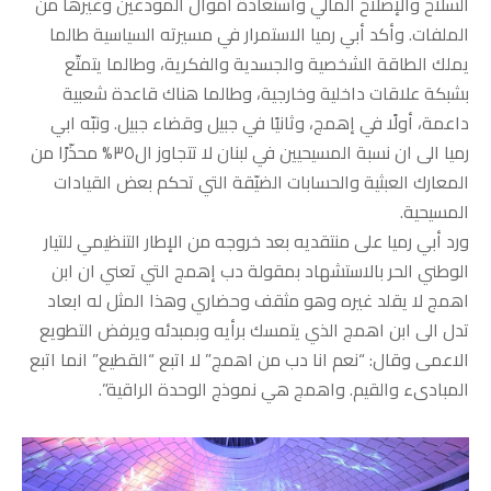
السلاح والإصلاح المالي واستعادة اموال المودعين وغيرها من
الملفات. وأكد أبي رميا الاستمرار في مسيرته السياسية طالما
يملك الطاقة الشخصية والجسدية والفكرية، وطالما يتمتّع
بشبكة علاقات داخلية وخارجية، وطالما هناك قاعدة شعبية
داعمة، أولًا في إهمج، وثانيًا في جبيل وقضاء جبيل. ونبّه ابي
رميا الى ان نسبة المسيحيين في لبنان لا تتجاوز ال٣٥% محذّرًا من
المعارك العبثية والحسابات الضيّقة التي تحكم بعض القيادات
المسيحية.
ورد أبي رميا على منتقديه بعد خروجه من الإطار التنظيمي للتيار
الوطني الحر بالاستشهاد بمقولة دب إهمج التي تعني ان ابن
اهمج لا يقلد غيره وهو مثقف وحضاري وهذا المثل له ابعاد
تدل الى ابن اهمج الذي يتمسك برأيه وبمبدئه ويرفض التطويع
الاعمى وقال: “نعم انا دب من اهمج” لا اتبع “القطيع” انما اتبع
المبادىء والقيم. واهمج هي نموذج الوحدة الراقية”.