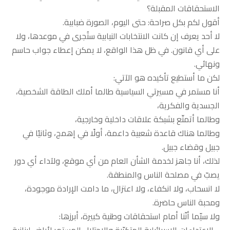
الاستحقاقات المقبلة؟
أقول لكم بكل صراحة: حتى اليوم، الصورة ضبابية.
لا أحد يعرف إن كانت الانتخابات النيابية ستُجرى في موعدها، ولا
على أي قانون. في ظل هذا الواقع، لا يمكن إعطاء جواب حاسم
ونهائي.
لكن ما أستطيع تأكيده هو الآتي:
أنا مستمر في مسيرتي السياسية طالما أملك الطاقة الشخصية،
الجسدية والفكرية،
وطالما أتمتّع بشبكة علاقات داخلية وخارجية،
وطالما هناك قاعدة شعبية داعمة، أولًا في إهمج، وثانيًا في
جبيل وقضاء جبيل.
لذلك، أنا جاهز لخدمة الشأن العام من أي موقع، ولآداء أي دور
يصبّ في مصلحة الناس والمنطقة.
لا انسحاب، ولا انكفاء، ولا اعتزال، ما دامت الإرادة موجودة،
ومحبة الناس حاضرة.
ولا سيّما أنّنا أمام استحقاقات وطنية كبيرة، أبرزها:
• الاعتداءات الإسرائيلية المتكرّرة والاحتلال المستمر لأراضٍ لبنانية