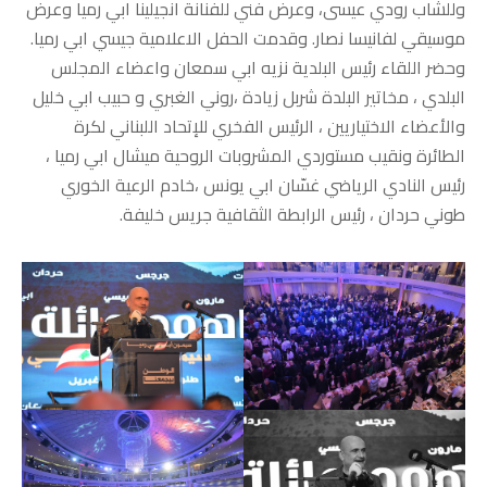
وللشاب رودي عيسى، وعرض فني للفنانة انجيلينا ابي رميا وعرض
موسيقي لفانيسا نصار. وقدمت الحفل الاعلامية جيسي ابي رميا.
وحضر اللقاء رئيس البلدية نزيه ابي سمعان واعضاء المجلس
البلدي ، مخاتير البلدة شربل زيادة ،روني الغبري و حبيب ابي خليل
والأعضاء الاختياريين ، الرئيس الفخري للإتحاد اللبناني لكرة
الطائرة ونقيب مستوردي المشروبات الروحية ميشال ابي رميا ،
رئيس النادي الرياضي غسّان ابي يونس ،خادم الرعية الخوري
طوني حردان ، رئيس الرابطة الثقافية جريس خليفة.