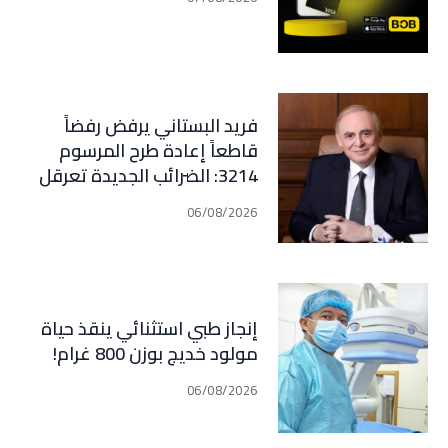
فريد البستاني يرفض رفضاً
قاطعاً إعادة طرح المرسوم
3214: الضرائب الجديدة تعرقل
التعافي الاقتصادي وتناقض
06/08/2026
مبدأ الشراكة
إنجاز طبي استثنائي ينقذ حياة
مولود خديج بوزن 800 غرام!
06/08/2026