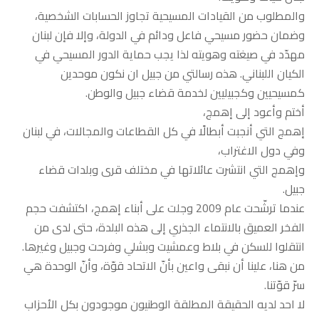
والمطلوب من القيادات المسيحية تجاوز الحسابات الشخصية،
وضمان حضور مسيحي فاعل ودائم في الدولة، وإلا فإن لبنان
مهدّد في صيغته وهويته لذا يجب حماية الدور المسيحي في
الكيان اللبناني. هذه رسالتي من جبيل ان نكون موحدين
كمسيحيين وكجبيليين لخدمة قضاء جبيل والوطن.
أختم وأعود إلى إهمج،
إهمج التي أنجبت أبطالًا في كل القطاعات والمجالات، في لبنان
وفي دول الاغتراب،
وإهمج التي انتشرت عائلاتها في مختلف قرى وبلدات قضاء
جبيل.
عندما ترشّحت عام 2009 وجلت على أبناء إهمج، اكتشفت حجم
الفخر العميق بالانتماء الجذري إلى هذه البلدة، حتى لدى من
انتقلوا للسكن في بلاط وعمشيت وبشلي وفرحت وجبيل وغيرها.
من هنا، علينا أن نبقى واعين بأنّ الاتحاد قوّة، وأنّ الوحدة هي
سرّ قوّتنا.
لا احد لديه الحقيقة المطلقة الوطنيون موجودون بكل الأحزاب