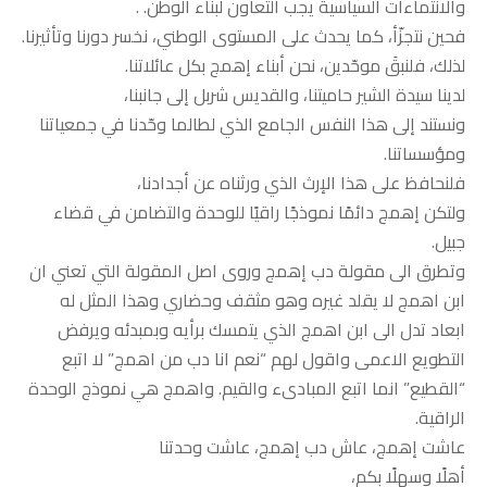
والانتماءات السياسية يجب التعاون لبناء الوطن. .
فحين نتجزّأ، كما يحدث على المستوى الوطني، نخسر دورنا وتأثيرنا.
لذلك، فلنبقَ موحّدين، نحن أبناء إهمج بكل عائلاتنا.
لدينا سيدة الشير حاميتنا، والقديس شربل إلى جانبنا،
ونستند إلى هذا النفس الجامع الذي لطالما وحّدنا في جمعياتنا
ومؤسساتنا.
فلنحافظ على هذا الإرث الذي ورثناه عن أجدادنا،
ولتكن إهمج دائمًا نموذجًا راقيًا للوحدة والتضامن في قضاء
جبيل.
وتطرق الى مقولة دب إهمج وروى اصل المقولة التي تعني ان
ابن اهمج لا يقلد غيره وهو مثقف وحضاري وهذا المثل له
ابعاد تدل الى ابن اهمج الذي يتمسك برأيه وبمبدئه ويرفض
التطويع الاعمى واقول لهم “نعم انا دب من اهمج” لا اتبع
“القطيع” انما اتبع المبادىء والقيم. واهمج هي نموذج الوحدة
الراقية.
عاشت إهمج، عاش دب إهمج، عاشت وحدتنا
أهلًا وسهلًا بكم،