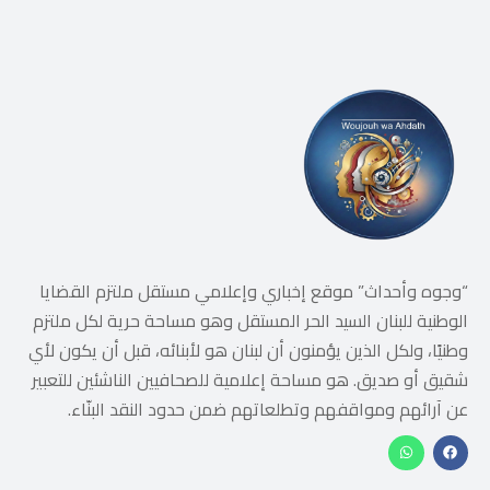
“وجوه وأحداث” موقع إخباري وإعلامي مستقل ملتزم القضايا
الوطنية للبنان السيد الحر المستقل وهو مساحة حرية لكل ملتزم
وطنيًا، ولكل الذين يؤمنون أن لبنان هو لأبنائه، قبل أن يكون لأي
شقيق أو صديق. هو مساحة إعلامية للصحافيين الناشئين للتعبير
عن آرائهم ومواقفهم وتطلعاتهم ضمن حدود النقد البنّاء.