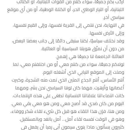
أرحّب بكم جميعًا، سواء كنتم من القوات اللبنانية، أو الكتائب
اللبنانية، أو التيار الوطني الحر، أو الكتلة الوطنية، أو من أي موقع
سياسي آخر.
في النهاية، نحن ننتمي إلى القرية نفسها، وإلى القيم نفسها،
وإلى الأرض نفسها.
وقد نختلف سياسيًا، لكننا سنبقى دائمًا إلى جانب بعضنا البعض،
من دون أن نمزّق هويتنا السياسية أو العائلية.
العائلة الجامعة لنا جميعًا هي إهمج.
لولاكم جميعًا، سواء من كنتم معي أو من اختلفتم معي، لما
وصلت إلى الموقع النيابي الذي أشغله اليوم.
أنتم الأساس، أنتم الجذع المتين الذي نمت منه الشجرة، وكبرت
أغصانها وأزهرت. مهما كان لوننا السياسي نحن بشر، ومهما
كانت انتماءاتنا علاقاتنا الانسانية تطغى على هذه الإنتماءات.
اليوم من كان ضدي قد أصبح معي ومن هو معي بقي معي.
ومن هنا، فإن هذا اللقاء هو قبل كل شيء لقاء شكر ووفاء،
وهو في الوقت نفسه لقاء أمل… أمل بالغد وبالمستقبل.
كثيرون يسألون: ماذا ينوي سيمون أبي رميا أن يفعل في