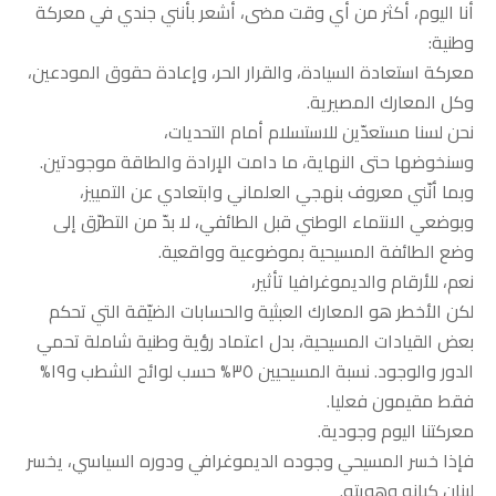
أنا اليوم، أكثر من أي وقت مضى، أشعر بأنني جندي في معركة
وطنية:
معركة استعادة السيادة، والقرار الحر، وإعادة حقوق المودعين،
وكل المعارك المصيرية.
نحن لسنا مستعدّين للاستسلام أمام التحديات،
وسنخوضها حتى النهاية، ما دامت الإرادة والطاقة موجودتين.
وبما أنّني معروف بنهجي العلماني وابتعادي عن التمييز،
وبوضعي الانتماء الوطني قبل الطائفي، لا بدّ من التطرّق إلى
وضع الطائفة المسيحية بموضوعية وواقعية.
نعم، للأرقام والديموغرافيا تأثير،
لكن الأخطر هو المعارك العبثية والحسابات الضيّقة التي تحكم
بعض القيادات المسيحية، بدل اعتماد رؤية وطنية شاملة تحمي
الدور والوجود. نسبة المسيحيين ٣٥% حسب لوائح الشطب و١٩%
فقط مقيمون فعليا.
معركتنا اليوم وجودية.
فإذا خسر المسيحي وجوده الديموغرافي ودوره السياسي، يخسر
لبنان كيانه وهويته.