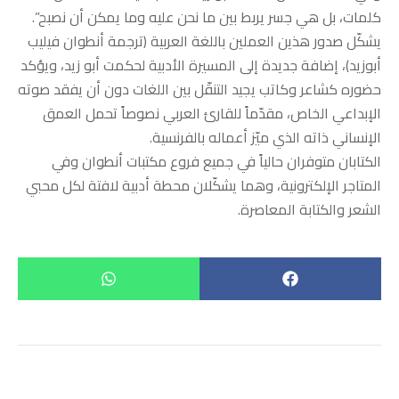
كلمات، بل هي جسر يربط بين ما نحن عليه وما يمكن أن نصبح”.
يشكّل صدور هذين العملين باللغة العربية (ترجمة أنطوان فيليب
أبوزيد)، إضافة جديدة إلى المسيرة الأدبية لحكمت أبو زيد، ويؤكد
حضوره كشاعر وكاتب يجيد التنقّل بين اللغات دون أن يفقد صوته
الإبداعي الخاص، مقدّماً للقارئ العربي نصوصاً تحمل العمق
الإنساني ذاته الذي ميّز أعماله بالفرنسية.
الكتابان متوفران حالياً في جميع فروع مكتبات أنطوان وفي
المتاجر الإلكترونية، وهما يشكّلان محطة أدبية لافتة لكل محبي
الشعر والكتابة المعاصرة.