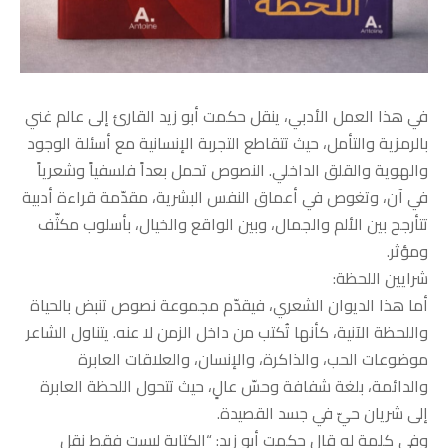
في هذا العمل الأدبي، ينقل حكمت أبو زيد القارئ إلى عالم غني
بالرمزية والتأمل، حيث تتقاطع التجربة الإنسانية مع أسئلة الوجود
والهوية والقلق الداخلي. النصوص تحمل بعداً فلسفياً وشعرياً
في آن، وتغوص في أعماق النفس البشرية، مقدّمة قراءة أدبية
تتأرجح بين الألم والجمال، وبين الواقع والخيال، بأسلوب مكثّف
ومؤثر.
شرايين اللحظة:
أما هذا الديوان الشعري، فيقدّم مجموعة نصوص تنبض بالحياة
واللحظة الآنية، كأنها تُكتب من داخل الزمن لا عنه. يتناول الشاعر
موضوعات الحب، والذاكرة، والإنسان، والعلاقات العابرة
والدائمة، بلغة شفافة وحسّ عالٍ، حيث تتحول اللحظة العابرة
إلى شريان حيّ في جسد القصيدة.
وفي كلمة له قال حكمت أبو زيد: “الكتابة ليست فقط نقل