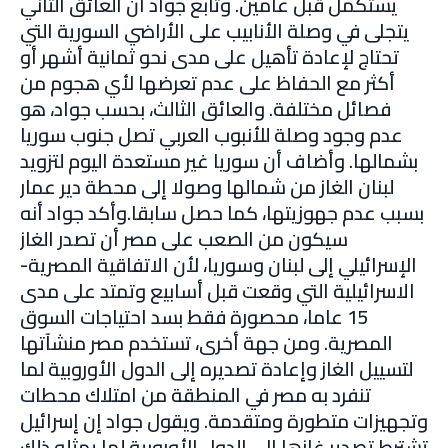
يستكمل قبل عامين. وتابع جواد أن العائق الثاني
يتجلى في وصلة الأنابيب على الأراضي السورية التي
تحتاج لإعادة تأهيل على مدى نحو ثمانية أشهر أو
أكثر مع الحفاظ على عدم تعرضها لأي هجوم من
فصائل مختلفة. والعائق الثالث، بحسب جواد، هو
عدم وجود وصلة للأنبوب العربي تصل جنوب سوريا
بشمالها. وأضاف أن سوريا غير مستعدة اليوم لتزويد
لبنان الغاز من شمالها وصولا إلى محطة دير عمار
بسبب عدم جهوزيتها، كما حصل سابقا.وأكد جواد أنه
سيكون من الصعب على مصر أن تصدر الغاز
الإسرائيلي إلى لبنان وسوريا، لأن الاتفاقية المصرية-
الاسرائيلية التي وقعت قبل أسابيع وتمتد على مدى
15 عاما، محصورة فقط بسد احتياجات السوق
المصرية. ومن جهة أخرى، تستخدم مصر منشآتها
لتسييل الغاز وإعادة تصديره إلى الدول الأوروبية لما
تنفرد به مصر في المنطقة من امتلاك محطات
وتجهيزات متطورة ومتقدمة. ويقول جواد إن إسرائيل
تشترط تصدير غازها إلى الدول الأوروبية لما يمثله ذلك