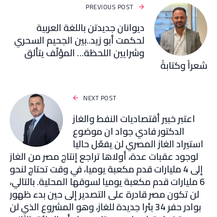
PREVIOUS POST
ديوانان جديدتن باللغة العربية
لحكمت أبو زيد..بين الجحيم السحري
وشرايين اللحظة… المؤلّف يتألق
شعراً وكتابةً
NEXT POST
اعتبر خبير أقتصاديات النفط والغاز
الدكتور فادي جواد ان موضوع
استيراد الغاز المصري لن يفعّل حاليا
لوجود عقبات عدة، أولاها تراجع إنتاج مصر من الغاز
إلى 4 مليارات قدم مكعبة يوميا، في وقت تحتاج لنحو
6 مليارات قدم مكعبة يوميا لسوقها المحلية. بالتالي،
لن تكون مصر قادرة على التصدير إلى حين بدء ظهور
بوادر حفر 34 بئرا جديدة للغاز، وهو المشروع الذي لن