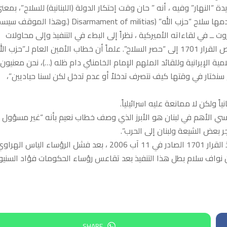
 “النهار” وفيه ، أنه ” حان وقت إحتكار الدولة (اللبنانية) للسلاح”، بمعن
تطبيق القرار 1701 الذي ينص على ” نزع سلاح الميليشيات” وفي مقدمها سلاح “حزب الله” (Disarmament of militias (.وهذ
 ــ في لقاءاته الأميركية ، نظراً إلى البطء في التنفيذ وإلى محاولات
المسؤولين تدوير الزوايا من خلال تخفيف العبارة المستعملة في نص القرار 1701 إلى “حصر السلاح”. علماً أن خطاب الأمين العام لـ”حزب 
ية الإيرانية وللقائد الملهم الإمام الخامنئي دام ظله (…)، نحن معنيون
تار في وقتها كيف نتصرف تدخلاً أو عدم تدخل لكن لسنا حياديين”،
اً ولكن لا ممانعة عليه اسرائيلياً.
ياسي الأهم في لبنان هو الأبرز الذي وصف خطاب نعيم بأنه “غير مسؤول
ر بعض الشيعة ولبنان إلى الحرب”.
والسؤال الأهم هو هل يستطيع رئيس الجمهورية جوزف عون تنفيذ القرار 1701 الصادر في 11 آب 2006 ، بعد فشل الرؤساء الياس الهر
واف سلام بطل هذا التنفيذ بعد تقاعس رؤساء الحكومات فؤاد السنيو
SHARE