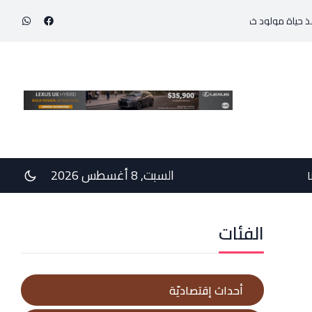
ود خديج بوزن 800 غرام!
في رسالتي دعم وخيبة وعتب إلى رئيس الجمهوريّة ورئيس مجلس
السبت, 8 أغسطس 2026
ا
الفئات
أحداث إقتصاديّة