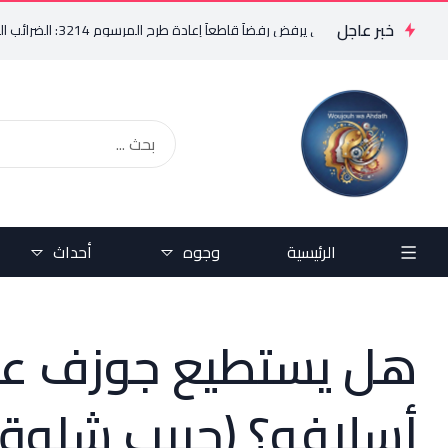
خبر عاجل
فريد البستاني يرفض رفضاً قاطعاً إعادة طرح المرسوم 3214: الضرائب الجديدة تعرقل التعافي الاقتصادي وتناقض مبدأ الشراكة
الرئيسية
وجوه
أحداث
هل يستطيع جوزف عون
أسلافه؟ (حبيب شلوق