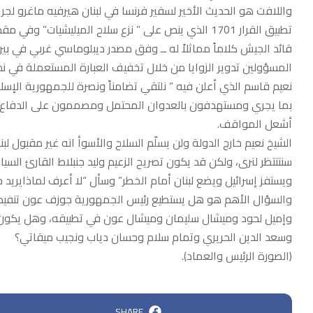
واللافت هو الحديث الأخير لسفير فرنسا في لبنان هيرفيه ماغرو لجريدة
قائد الجيش كلاماً مماثلاً له ــ وفق مصدر ديبلوماسي غربي في بيروت
نعيم قاسم الذي أعلن فيه ” نلتقي تضامناً ونصرة للجمهورية الإسلام
بما يجري ومستهدفون بالعدوان المحتمل ومصممون على الدفاع سنخ
أشعل المواقف.
الشيخ نعيم خارج الدولة ولن يسلّم السلاح والأسوأ انه غير مقبول لبناني
سنتنتظر لنرى، ولكن قد يكون تصريح الزعيم وليد جنبلاط القارئ الس
ويستفز إسرائيل ويضع لبنان أمام الخطر” وسأل “لا أعرف لماذايريد ج
وإميل لحود وميشال سليمان وميشال عون في تطبيقه، وهل يكون ن
وسعد الدين الحريري وتمام سلام وحسان دياب ونجيب ميقاتي؟
(الصورة الرئيس والعماد).
SHARE