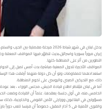
يدخل لبنان في شهر شباط 2026 مرحلة مفصلية 
إيران مروراً بسوريا واسرائيل،بحيث تتظهّر فيها المواقف المعلنة 
التطورين من أثر على المنطقة كلها.
المواقف الأخيرة للدول المعنية مباشرة بدت أمس تميل إلى الحوار أك
استعدادهما للمفاوضات ولو أن كل دولة منهما أرفقت هذا الإستعداد
ذلك، مع التحركين الصيني والروسي على تخوم المنطقة.
الخامس منه، في أول جلسة يعقدها، علماً أن القيادة وضعت الخطة
مسؤولين في البنتاغون ووزارتي الأمن القومي والخارجية، كذلك س
والقوى الأمنية في 5 آذار المقبل، خصوصاً أن فرنسا تلعب دوراً بارزاً في لبنان يميّزها عن الولايات المتحدة .