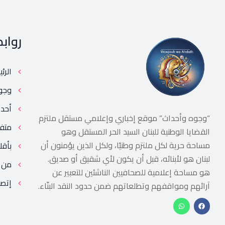
رواب
الرئ
وجو
أحد
“وجوه وأحداث” موقع إخباري وإعلامي مستقل ملتزم
متف
القضايا الوطنية للبنان السيد الحر المستقل وهو
مساحة حرية لكل ملتزم وطنيًا، ولكل الذين يؤمنون أن
بأقل
لبنان هو لأبنائه، قبل أن يكون لأي شقيق أو صديق.
من 
هو مساحة إعلامية للصحافيين الناشئين للتعبير عن
إتصل
آرائهم ومواقفهم وتطلعاتهم ضمن حدود النقد البنّاء.