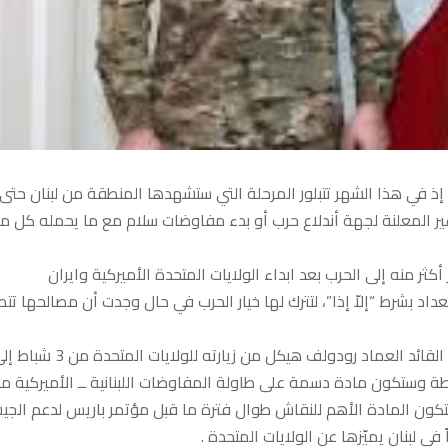
بين الحرب والسلم، إذ في هذا الشهر تتبلور المرحلة التي ستشهدها المنطقة من لبنان حتى
وغير المعلنة لجهة أندلاع حرب أو بدء مفاوضات سلام مع ما يحمله كل م
ثر منه إلى الحرب بعد ابداء الولايات المتحدة الأميركية وايران
 بشرط “إلاّ إذا”، لتترك لها خيار الحرب في حال وجدت أن مصالحها تتط
أما في لبنان فيُنتظر اطلاع قيادة الجيش، مجلس الوزراء ، بعد عودة القائد العماد رودولف هيكل من زيارته للولايات المتح
 وستكون مادة دسمة على طاولة المفاوضات اللبنانية ــ الأميركية م
تكون المادة الأهم للنقاش طوال فترة ما قبل مؤتمر باريس لدعم الج