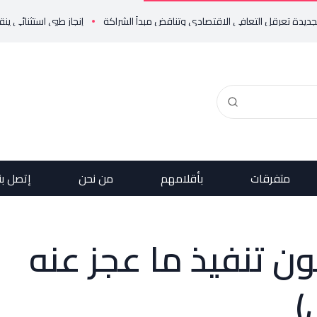
إنجاز طبي استثنائي ينقذ حياة مول
متفرقات
بأقلامهم
من نحن
إتصل بن
 تنفيذ ما عجز عنه
)