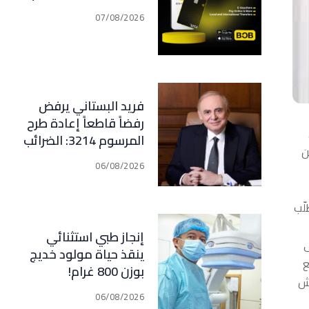
07/08/2026
فريد البستاني يرفض
رفضاً قاطعاً إعادة طرح
المرسوم 3214: الضرائب
ن
الجديدة تعرقل التعافي
06/08/2026
الاقتصادي وتناقض
مبدأ الشراكة
لّب
إنجاز طبي استثنائي
دة من 3 شباط إلى
ينقذ حياة مولود خديج
ع
بوزن 800 غرام!
يش
06/08/2026