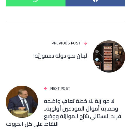
PREVIOUS POST
لبنان نحو دولة دستوريّة!
NEXT POST
لا موازنة بلا خطة تعافٍ واضحة
وحماية أموال المودعين أولوية..
فريد البستاني شرّح الموازنة ووضع
النقاط على كل الحروف