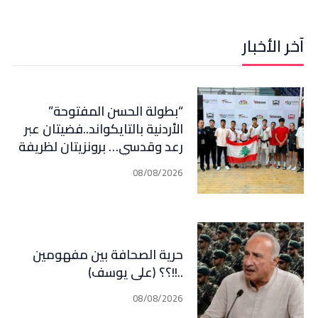
آخر الأخبار
“بطولة الحسن المفتوحة”
الأردنية بالتايكواند..فضيتان عبر
رعد وقدسي… برونزيتان لظريفة
وأبي هيلا
08/08/2026
حرية الصحافة بين مفهومين
..!!؟؟ (علي يوسف)
08/08/2026