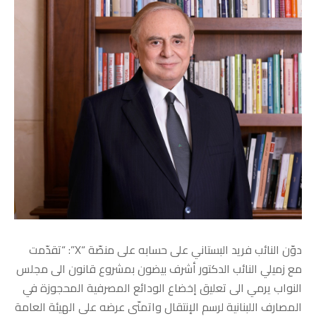
دوّن النائب فريد البستاني على حسابه على منصّة “X”: “تقدّمت
مع زميلي النائب الدكتور أشرف بيضون بمشروع قانون الى مجلس
النواب يرمي الى تعليق إخضاع الودائع المصرفية المحجوزة في
المصارف اللبنانية لرسم الإنتقال واتمنّى عرضه على الهيئة العامة