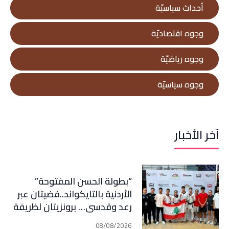
أحداث سياسيّة
وجوه اقتصاديّة
وجوه رياضيّة
وجوه سياسيّة
آخر الأخبار
“بطولة الحسن المفتوحة”
الأردنية بالتايكواند..فضيتان عبر
رعد وقدسي… برونزيتان لظريفة
وأبي هيلا
08/08/2026