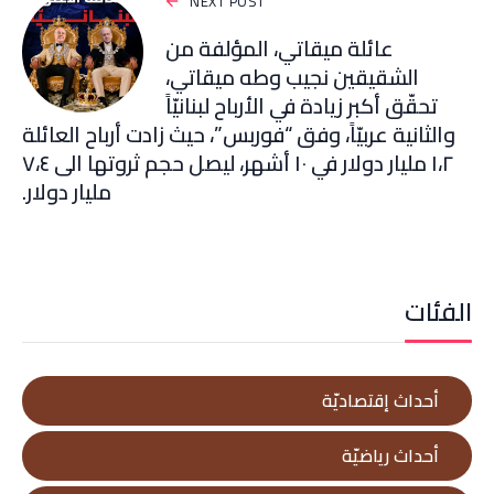
NEXT POST
عائلة ميقاتي، المؤلفة من
الشقيقين نجيب وطه ميقاتي،
تحقّق أكبر زيادة في الأرباح لبنانيّاً
والثانية عربيّاً، وفق “فوربس”، حيث زادت أرباح العائلة
١،٢ مليار دولار في ١٠ أشهر، ليصل حجم ثروتها الى ٧،٤
مليار دولار.
الفئات
أحداث إقتصاديّة
أحداث رياضيّة