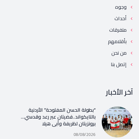
وجوه
أحداث
متفرقات
بأقلامهم
من نحن
إتصل بنا
آخر الأخبار
“بطولة الحسن المفتوحة” الأردنية
بالتايكواند..فضيتان عبر رعد وقدسي…
برونزيتان لظريفة وأبي هيلا
08/08/2026