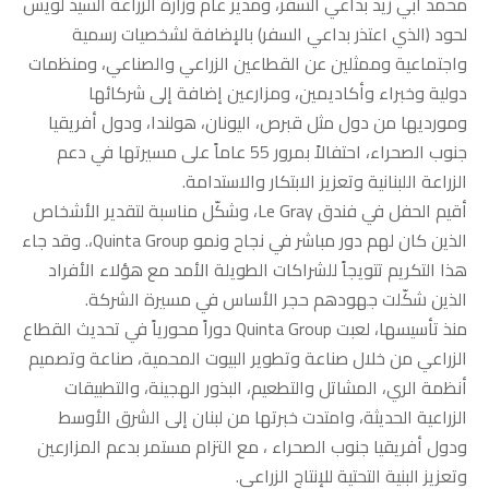
محمد أبي زيد بداعي السفر، ومدير عام وزارة الزراعة السيد لويس
لحود (الذي اعتذر بداعي السفر) بالإضافة لشخصيات رسمية
واجتماعية وممثلين عن القطاعين الزراعي والصناعي، ومنظمات
دولية وخبراء وأكاديمين، ومزارعين إضافة إلى شركائها
ومورديها من دول مثل قبرص، اليونان، هولندا، ودول أفريقيا
جنوب الصحراء، احتفالاً بمرور 55 عاماً على مسيرتها في دعم
الزراعة اللبنانية وتعزيز الابتكار والاستدامة.
أقيم الحفل في فندق Le Gray، وشكّل مناسبة لتقدير الأشخاص
الذين كان لهم دور مباشر في نجاح ونمو Quinta Group،. وقد جاء
هذا التكريم تتويجاً للشراكات الطويلة الأمد مع هؤلاء الأفراد
الذين شكّلت جهودهم حجر الأساس في مسيرة الشركة.
منذ تأسيسها، لعبت Quinta Group دوراً محورياً في تحديث القطاع
الزراعي من خلال صناعة وتطوير البيوت المحمية، صناعة وتصميم
أنظمة الري، المشاتل والتطعيم، البذور الهجينة، والتطبيقات
الزراعية الحديثة، وامتدت خبرتها من لبنان إلى الشرق الأوسط
ودول أفريقيا جنوب الصحراء ، مع التزام مستمر بدعم المزارعين
وتعزيز البنية التحتية للإنتاج الزراعي.