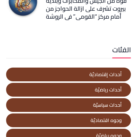
قوة من الجيش والمخابرات وبلدية
بيروت تشرف على ازالة الحواجز من
أمام مركز “القومي” في الروشة
الفئات
أحداث إقتصاديّة
أحداث رياضيّة
أحداث سياسيّة
وجوه اقتصاديّة
وجوه رياضيّة