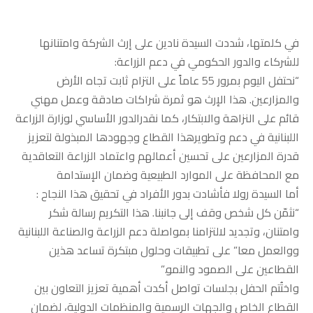
في كلمتها، شددت السيدة نادين على إرث الشركة وامتنانها
للشركاء والدور الحكومي في دعم الزراعة:
“نحتفل اليوم بمرور 55 عاماً على التزام ثابت تجاه الأرض
والمزارعين. هذا الإرث هو ثمرة شراكات صادقة وعمل مهني
قائم على النزاهة والابتكار، كما نقدرالدور الأساسي لوزارة الزراعة
اللبنانية في دعم وتطويرهذا القطاع وجهودها المبذولة لتعزيز
قدرة المزارعين على تحسين أعمالهم واعتماد الزراعة التعاقدية
مع المحافظة على الموارد الطبيعية وضمان الإستدامة
أما السيدة رولا فأشادت بدور الأفراد في تحقيق هذا النجاح :
“نثمّن كل شخص وقف إلى جانبنا. هذا التكريم رسالة شكر
وامتنان، وتجديد لالتزامنا بمواصلة دعم الزراعة والصناعة اللبنانية
ووالعمل معا” على تطبيقات وحلول مبتكرة تساعد هذين
القطاعين على الصمود والنمو.”
واختُتم الحفل بجلسات تواصل أكدت أهمية تعزيز التعاون بين
القطاع الخاص والجهات الرسمية والمنظمات الدولية، لضمان