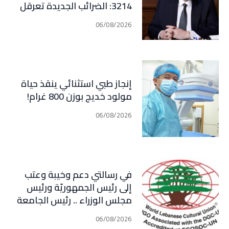
3214: الضرائب الجديدة تعرقل
التعافي الاقتصادي وتناقض
06/08/2026
مبدأ الشراكة
إنجاز طبي استثنائي ينقذ حياة
مولود خديج بوزن 800 غرام!
06/08/2026
في رسالتي دعم وخيبة وعتب
إلى رئيس الجمهوريّة ورئيس
مجلس الوزراء .. رئيس الجامعة
اللبنانية الثقافيّة في العالم
06/08/2026
(WLCU) يؤكد دعم الدّولة