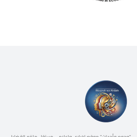
“وجوه وأحداث” موقع إخباري وإعلامي مستقل ملتزم القضايا