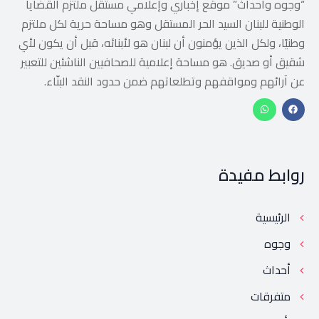
“وجوه وأحداث” موقع إخباري وإعلامي مستقل ملتزم القضايا
الوطنية للبنان السيد الحر المستقل وهو مساحة حرية لكل ملتزم
وطنيًا، ولكل الذين يؤمنون أن لبنان هو لأبنائه، قبل أن يكون لأي
شقيق أو صديق. هو مساحة إعلامية للصحافيين الناشئين للتعبير
عن آرائهم ومواقفهم وتطلعاتهم ضمن حدود النقد البنّاء.
روابط مفيدة
الرئيسية
وجوه
أحداث
متفرقات