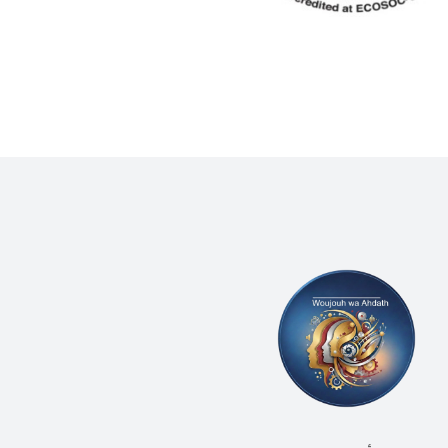
(WLCU) يؤكد دعم الدّولة