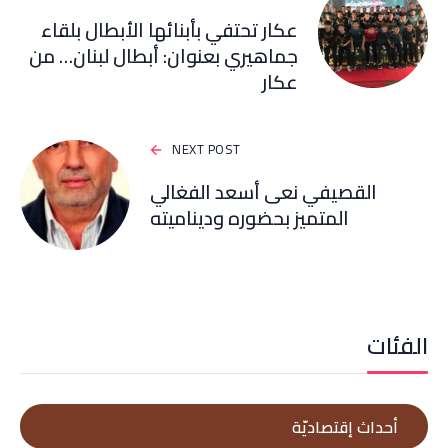
عكار تحتفي بأبنائها الأبطال بلقاء
جماهيري بعنوان: أبطال لبنان… من
عكار
NEXT POST
القصيفي نعى أسعد الفغالي
المتميز بحضوره وديناميته
الفئات
أحداث إقتصاديّة