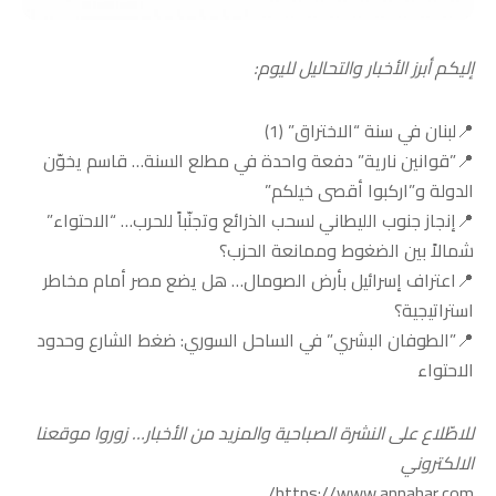
إليكم أبرز الأخبار والتحاليل لليوم:
📍لبنان في سنة “الاختراق” (1)
📍”قوانين نارية” دفعة واحدة في مطلع السنة… قاسم يخوّن
الدولة و”اركبوا أقصى خيلكم”
📍إنجاز جنوب الليطاني لسحب الذرائع وتجنّباً للحرب… “الاحتواء”
شمالاً بين الضغوط وممانعة الحزب؟
📍اعتراف إسرائيل بأرض الصومال… هل يضع مصر أمام مخاطر
استراتيجية؟
📍”الطوفان البشري” في الساحل السوري: ضغط الشارع وحدود
الاحتواء
للاطّلاع على النشرة الصباحية والمزيد من الأخبار… زوروا موقعنا
الالكتروني
https://www.annahar.com/