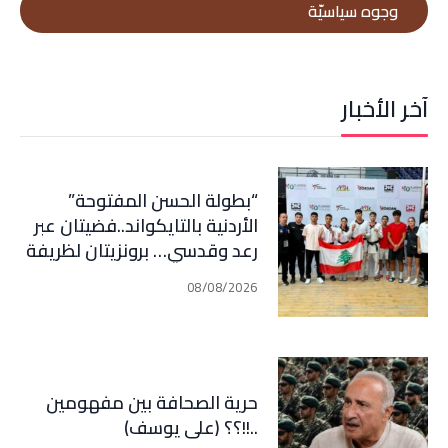
وجوه سياسيّة
آخر الأخبار
“بطولة الحسن المفتوحة”
الأردنية بالتايكواند..فضيتان عبر
رعد وقدسي… برونزيتان لظريفة
وأبي هيلا
08/08/2026
حرية الصحافة بين مفهومين
..!!؟؟ (علي يوسف)