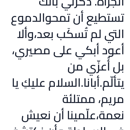
الجرأة. ذكّرني بأنك
تستطيع أن تمحوالدموع
التي لم تُسكَب بعد،وألا
أعود أبكي على مصيري،
بل أُعزّي من
يتألّم.أبانا.السلام عليكِ يا
مريم، ممتلئة
نعمة،علّمينا أن نعيش