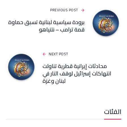
PREVIOUS POST
برودة سياسية لبنانية تسبق حماوة
قمة ترامب – نتنياهو
NEXT POST
محادثات إيرانية قطرية تناولت
انتهاكات إسرائيل لوقف النار في
لبنان وغزة
الفئات