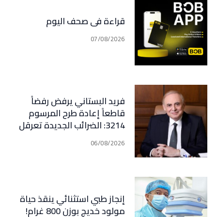
قراءة في صحف اليوم
07/08/2026
فريد البستاني يرفض رفضاً
قاطعاً إعادة طرح المرسوم
3214: الضرائب الجديدة تعرقل
التعافي الاقتصادي وتناقض
06/08/2026
مبدأ الشراكة
إنجاز طبي استثنائي ينقذ حياة
مولود خديج بوزن 800 غرام!