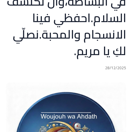
في البساطة،وأن نكتشف
السلام.احفظي فينا
الانسجام والمحبة.نصلّي
لكِ يا مريم.
28/12/2025