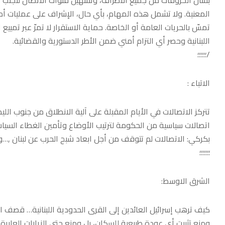
بشأن الخروقات من جميع الأطراف، وتسهيل قنوات الاتصال لتجنّب ال
المعنية. ولا تشمل هذه المهام، بأي حال، الإشراف على عمليات أمني
تمسّ بالحريات العامة أو الخاصة. حماية الاستقرار لا تمرّ عبر تمييع ا
اللبنانية وحصر أي التزام أمني ضمن الأطر الدستورية والقضائية.
/؛؛؛؛؛؛
الاتباء :
تتركز الاتصالات في الأيام المقبلة على آلية الانطلاق من جنوب ال
اتصالات سياسية من الحكومة لترتيب الأوضاع وتأمين الغطاء السي
بكركي: الاتصالات لم تتوقف من أجل ابعاد شبح الحرب عن لبنان ,…ويلتقي 
؛؛؛؛؛؛؛
الشرق الاوسط:
كيف ترهب إسرائيل العائدين إلى القرى الحدودية اللبنانية… قصف ا
ومنع تثبيت أي عودة طبيعية للسكان، بل ومنع حتى الزيارات العابرة