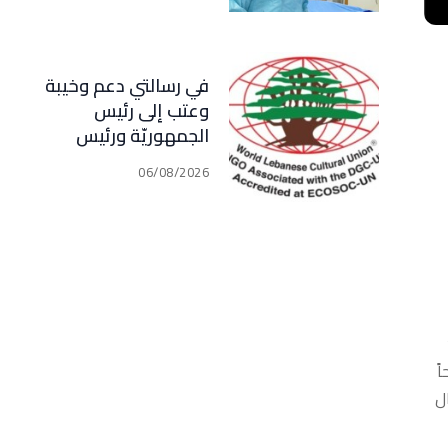
في رسالتي دعم وخيبة
وعتب إلى رئيس
الجمهوريّة ورئيس
مجلس الوزراء .. رئيس
06/08/2026
الجامعة اللبنانية
الثقافيّة في العالم
(WLCU) يؤكد دعم
الدّولة
ً
ل