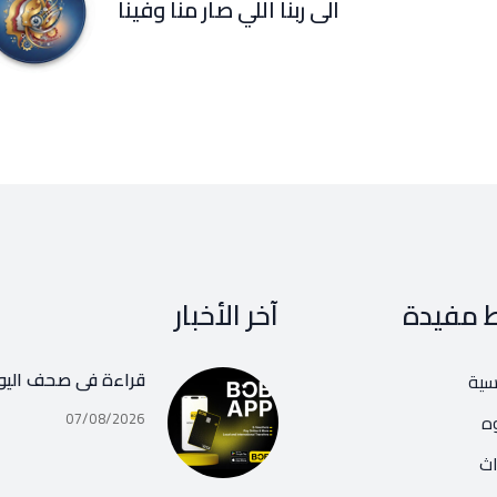
الى ربنا اللي صار منا وفينا
ط مفيدة
آخر الأخبار
قراءة في صحف اليو
يسية
07/08/2026
ه
اث