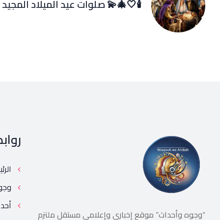
🕯️🤍🎄💫 صلوات عيد الميلاد المجيد
رواب
الرئ
وجو
أحد
“وجوه وأحداث” موقع إخباري وإعلامي مستقل ملتزم