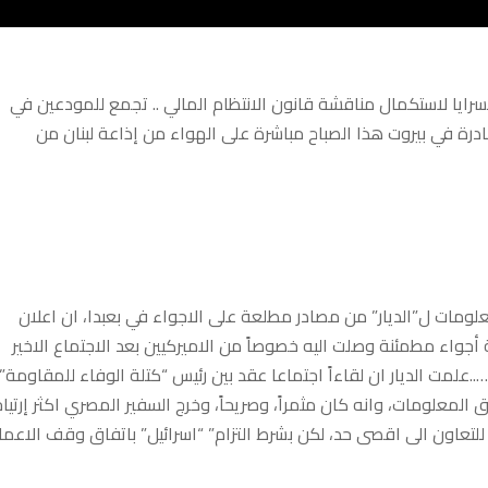
ة لمجلس الوزراء قي السرايا لاستكمال مناقشة قانون الانتظام المالي .. تجمع للمودعين في
رة في بيروت هذا الصباح مباشرة على الهواء من إذاعة لبنان من
لومات ل”الديار” من مصادر مطلعة على الاجواء في بعبدا، ان اعلان
ة أجواء مطمئنة وصلت اليه خصوصاً من الاميركيين بعد الاجتماع الاخير
…..علمت الديار ان لقاءاً اجتماعا عقد بين رئيس “كتلة الوفاء للمقاومة”
لومات، وانه كان مثمراً، وصريحاً، وخرج السفير المصري اكثر إرتياحا
 للتعاون الى اقصى حد، لكن بشرط التزام” “اسرائيل” باتفاق وقف الاعما