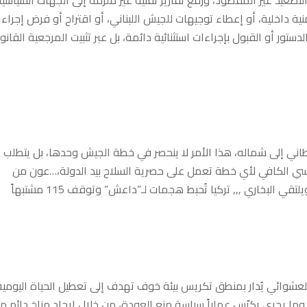
تصعيد غير المقصود، ورفع تقارير تقنية غير ملزمة إلى الجهات السياسي
ة داخلية، أو إعطاء توجيهات للجيش اللبناني، أو اقتراح أو فرض إجراء
لدستور أو القبول بإجراءات استثنائية دائمة، بل عبر تثبيت المرجعية القانون
ليطاني إلى شماله، هذا الأمر لا ينحصر في خطة الجيش وحدها، بل يتطلب
اسي الكافي لأي خطة تعمل على حصرية السلاح بيد الدولة،…عون من
البخاري ,,, تركيا تُحبط هجمات لـ”داعش” وتوقف 115 مشتبهاً
لعشوائي يُدار بمنطق تكريس بيئة خوف تهدف إلى تعطيل الحياة اليومية
 وما يجري يكرّس عملياً سياسة منع العودة، من خلال ايجاد مناخ دائم م