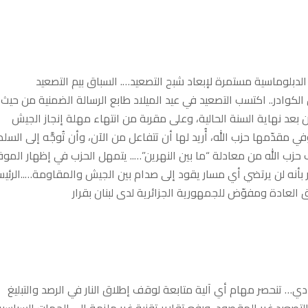
الدبلوماسية مستمرة لإبعاد شبح التصعيد…. السباق بيم التصعيد
ل الكوادر.. اكتسب التصعيد في عيد الميلاد طابع الرسالة الضمنية من حيث
عد نهاية السنة الحالية، وعلى مقربة من انتهاء مهلة إنجاز الجيش
مقدّمها حزب الله، أُريد لها أن تتفاعل من الآن، وأن تُوجَّه إلى السل
ف حزب الله من معادلة “ما بين النهرين”….. يتمهل الحزب في إظهار الم
ر بأنه لن يرتضي أي مسار يقود إلى صدام بين الجيش والمقاومة…..الرئي
 العادة ومفوّض للجمهورية الجزائرية لدى لبنان بقرار
دي… تنحصر مهام أي آلية متابعة لوقف إطلاق النار في الرصد والتبليغ