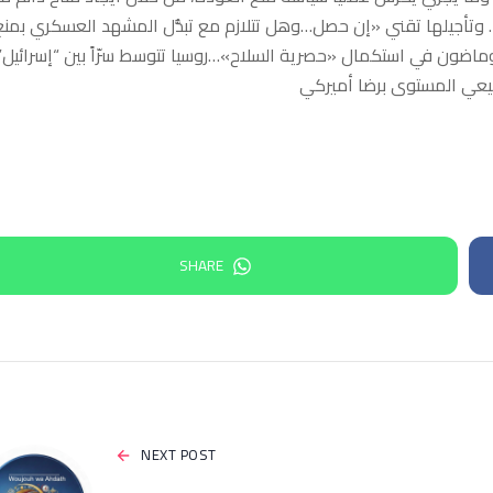
ائمة… وتأجيلها تقني «إن حصل…وهل تتلازم مع تبدُّل المشهد العسكري بمنع
 وماضون في استكمال «حصرية السلاح»…روسيا تتوسط سرّاً بين “إسرائيل”
فيعي المستوى برضا أميركي
SHARE
NEXT POST