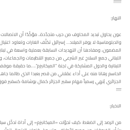
؛؛؛؛؛؛؛؛؛
النهار:
عون يحاول تبديد المخاوف من حرب متجدّدة.. مؤكّدًا أن الاتصالات 
والدبلوماسية لا يوفر الميلاد… إسرائيل تكثّف الغارات وتعاود اغتيا
المضمون، ومفادها أن التهديدات السابقة بعملية واسعة في لبنان ب
اللبناني جمع السلاح غير الشرعي من جميع التنظيمات والجماعات، وفي 
اللبنانية والدول المشاركة في لجنة “الميكانيزم“.….ما حقيقة موق
الحاسم رهانا منه على أداء عقلاني من قصر بعبدا الذي طالما جاه
الجزائري يُنهي رسمياً مهام سفير الجزائر كمال بوشامة كسفير فوق
؛؛؛؛؛؛
الاخبار:
من الرصد إلى الضغط: كيف تحوّلت «الميكانيزم» إلى أداة تدخّل سيا