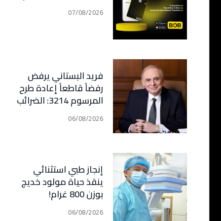
07/08/2026
فريد البستاني يرفض
رفضاً قاطعاً إعادة طرح
المرسوم 3214: الضرائب
الجديدة تعرقل التعافي
06/08/2026
الاقتصادي وتناقض
مبدأ الشراكة
إنجاز طبي استثنائي
ينقذ حياة مولود خديج
بوزن 800 غرام!
06/08/2026