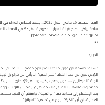
اليوم الجمعة 26 كانون الاول 2025… جلس
ساحة رياض الصلح قبالة السرايا الحكومية….قراءة في الصحف الصاد
تحريرواعدادا رمزي منصور وتقديم احمد غندور
::::::
الديار :
“رسالة” حاسمة من عون: ما حدا بيقدر يحرج موقع الرئاسة!… في مع
الرئيس عون من بعبدا ابتعاد “شبح الحرب”، لا يأتي من فراغ بل نتيج
للجنة “الميكانيزم”،…. عون يدعم هيكل.. وسلام يغرّد خارج “السرب”! 
محمد رعد، والسفير المصري علاء موسى في مجلس النواب ، ووفق المع
بعد الإستماع إلى مقاربة رعد “الواقعية”، واستنتج أن الحزب مستعد
العدائية، اي أن “الكرة” اليوم في “ملعب” “اسرائيل”.