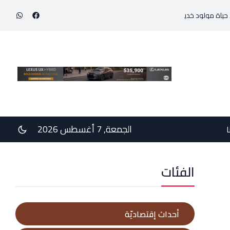
يج بوزن 800 غرام!
في رسالتي دعم وخيبة وعتب إلى رئيس الجمهوريّة ورئيس مجلس الو
الجمعة, 7 أغسطس 2026
ا
الفئات
أحداث إقتصاديّة