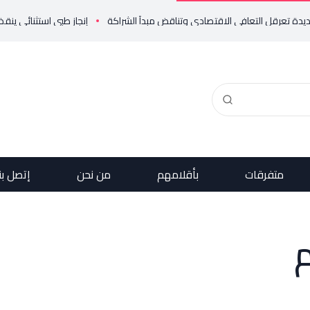
إنجاز طبي استثنائي ينقذ حياة مولود خد
متفرقات
بأقلامهم
من نحن
إتصل بن