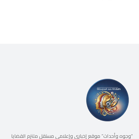
“وجوه وأحداث” موقع إخباري وإعلامي مستقل ملتزم القضايا