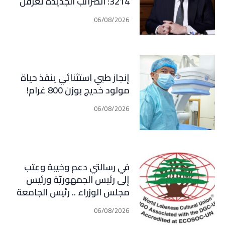
3214: الضرائب الجديدة تعرقل
التعافي الاقتصادي وتناقض
06/08/2026
مبدأ الشراكة
إنجاز طبي استثنائي ينقذ حياة
مولود خديج بوزن 800 غرام!
06/08/2026
في رسالتي دعم وخيبة وعتب
إلى رئيس الجمهوريّة ورئيس
مجلس الوزراء .. رئيس الجامعة
اللبنانية الثقافيّة في العالم
06/08/2026
(WLCU) يؤكد دعم الدّولة