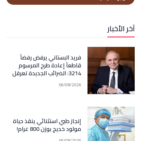
آخر الأخبار
فريد البستاني يرفض رفضاً
قاطعاً إعادة طرح المرسوم
3214: الضرائب الجديدة تعرقل
التعافي الاقتصادي وتناقض
06/08/2026
مبدأ الشراكة
إنجاز طبي استثنائي ينقذ حياة
مولود خديج بوزن 800 غرام!
06/08/2026