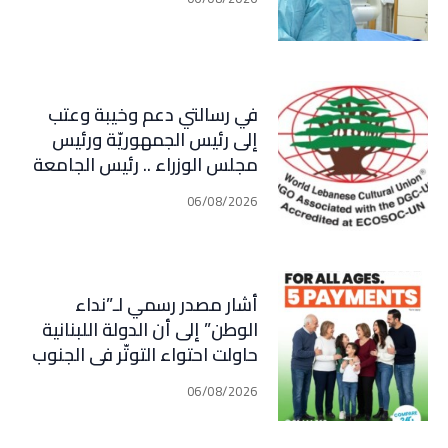
في رسالتي دعم وخيبة وعتب
إلى رئيس الجمهوريّة ورئيس
مجلس الوزراء .. رئيس الجامعة
اللبنانية الثقافيّة في العالم
06/08/2026
(WLCU) يؤكد دعم الدّولة
أشار مصدر رسمي لـ”نداء
الوطن” إلى أن الدولة اللبنانية
حاولت احتواء التوتّر في الجنوب
عبر إجراء سلسلة اتصالات
06/08/2026
دبلوماسية وأمنية، لكن عدم
تعاون “الحزب” من جهة، وإصرار