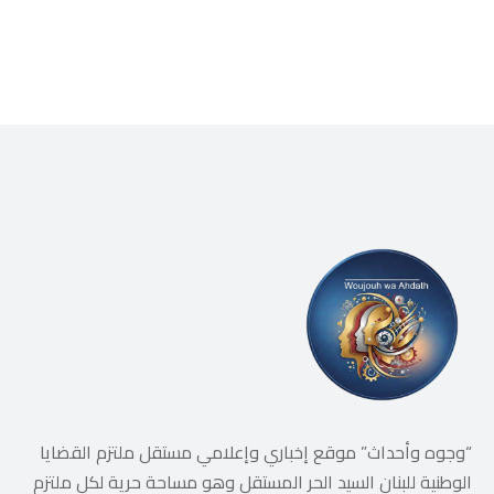
إسرائيل على ضرب كل تهديد من
جهة أخرى، يضعان الوضع أمام
احتمال تفجّر التصعيد
“وجوه وأحداث” موقع إخباري وإعلامي مستقل ملتزم القضايا
الوطنية للبنان السيد الحر المستقل وهو مساحة حرية لكل ملتزم